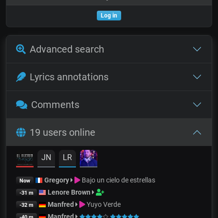
Log in
Advanced search
Lyrics annotations
Comments
19 users online
JN
LR
Gregory
Bajo un cielo de estrellas
Now
Lenore Brown
-31 m
Manfred
Yuyo Verde
-32 m
Manfred
-40 m