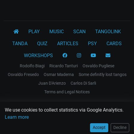
PLAY
MUSIC
SCAN
TANGOLINK
TANDA
QUIZ
ARTICLES
PSY
CARDS
WORKSHOPS
Rodolfo Biagi
Ricardo Tanturi
Osvaldo Pugliese
Osvaldo Fresedo
Osmar Maderna
Some definitly lost tangos
Juan D'Arienzo
Carlos Di Sarli
Terms and Legal Notices
EL RECODO TANGO
We use cookies to collect statistics via Google Analytics.
Design Web: Gregory DIAZ
Learn more
Accept
Decline