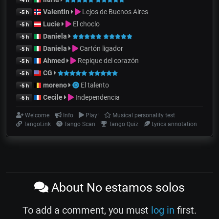
-4 h
Valentin
Lejos de Buenos Aires
-5 h
Lucie
El choclo
-5 h
Daniela
-5 h
Daniela
Cartón ligador
-5 h
Ahmed
Repique del corazón
-5 h
CG
-5 h
moreno
El talento
-5 h
Cecile
Independencia
-6 h
Welcome
Info
Play!
Musical personality test
TangoLink
Tango Scan
Tango Quiz
Lyrics annotation
About No estamos solos
To add a comment, you must
log in
first.