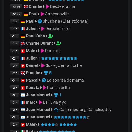
Charlie
Desde el alma
-41 m
Paul
Armenonville
-53 m
Paul
Shusheta (El aristócrata)
-1 h
Julien
Derecho viejo
-1 h
Paul Kuhn
-1 h
Charlie Durant
-1 h
Malex
Danzarín
-1 h
Julien
-2 h
Daniel
Sosiego en la noche
-2 h
Phoebe
5
-2 h
Pascal
La sonrisa de mamá
-3 h
Renata
Por la vuelta
-3 h
Juan Manuel
1
-3 h
marc
La lluvia y yo
-3 h
Juan Manuel
Contemporary, Complex, Joy
-3 h
Juan Manuel
-3 h
Malex
-3 h
ilaria