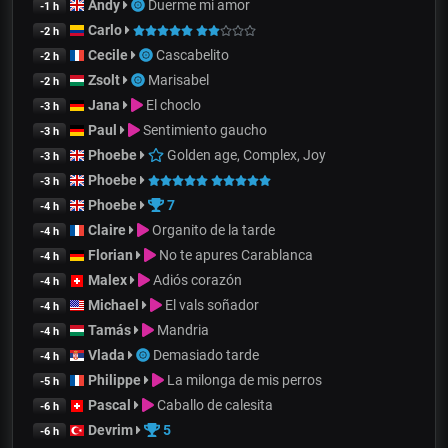
Andy
Duerme mi amor
-1 h
Carlo
-2 h
Cecile
Cascabelito
-2 h
Zsolt
Marisabel
-2 h
Jana
El choclo
-3 h
Paul
Sentimiento gaucho
-3 h
Phoebe
Golden age, Complex, Joy
-3 h
Phoebe
-3 h
Phoebe
7
-4 h
Claire
Organito de la tarde
-4 h
Florian
No te apures Carablanca
-4 h
Malex
Adiós corazón
-4 h
Michael
El vals soñador
-4 h
Tamás
Mandria
-4 h
Vlada
Demasiado tarde
-4 h
Philippe
La milonga de mis perros
-5 h
Pascal
Caballo de calesita
-6 h
Devrim
5
-6 h