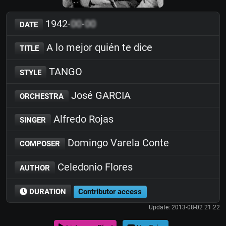
1942-
00
-
00
DATE
A lo mejor quién te dice
TITLE
TANGO
STYLE
José GARCIA
ORCHESTRA
Alfredo Rojas
SINGER
Domingo Varela Conte
COMPOSER
Celedonio Flores
AUTHOR
DURATION
Contributor access
Update: 2013-08-02 21:22