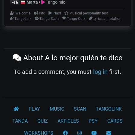
Marta
Tango mio
-6 h
Welcome
Info
Play!
Musical personality test
TangoLink
Tango Scan
Tango Quiz
Lyrics annotation
About A lo mejor quién te dice
To add a comment, you must
log in
first.
PLAY
MUSIC
SCAN
TANGOLINK
TANDA
QUIZ
ARTICLES
PSY
CARDS
WORKSHOPS