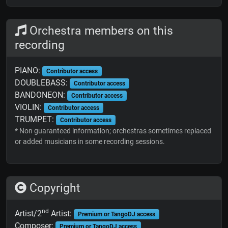
Orchestra members on this
recording
PIANO:
Contributor access
DOUBLEBASS:
Contributor access
BANDONEON:
Contributor access
VIOLIN:
Contributor access
TRUMPET:
Contributor access
* Non guaranteed information; orchestras sometimes replaced
or added musicians in some recording sessions.
Copyright
nd
Artist/2
Artist:
Premium or TangoDJ access
Composer:
Premium or TangoDJ access