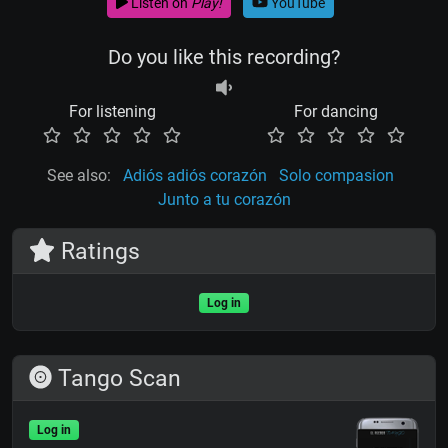
Listen on
Play!
YouTube
Do you like this recording?
For listening
For dancing
See also:
Adiós adiós corazón
Solo compasion
Junto a tu corazón
Ratings
Log in
Tango Scan
Log in