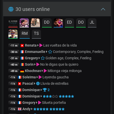
30 users online
DD
ED
DO
JL
RM
TS
Renata
Las vueltas de la vida
-11 m
Emmanuelle
Contemporary, Complex, Feeling
-30 m
Gregory
Golden age, Complex, Feeling
-31 m
Sorin
No le digas que la quiero
-40 m
Khochnav
Milonga vieja milonga
-49 m
Soleïma
Leyenda gaucha
-1 h
Pascal
Lluvia de estrellas
-1 h
Dominique
2
-1 h
Dominique
-1 h
Gregory
Silueta porteña
-1 h
Andy
-1 h