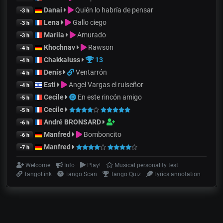
Danai
Quién lo habría de pensar
-3 h
Lena
Gallo ciego
-3 h
Mariia
Amurado
-3 h
Khochnav
Rawson
-4 h
Chakkaluss
13
-4 h
Denis
Ventarrón
-4 h
Esti
Angel Vargas el ruiseñor
-4 h
Cecile
En este rincón amigo
-5 h
Cecile
-5 h
André BRONSARD
-6 h
Manfred
Bomboncito
-6 h
Manfred
-7 h
Welcome
Info
Play!
Musical personality test
TangoLink
Tango Scan
Tango Quiz
Lyrics annotation