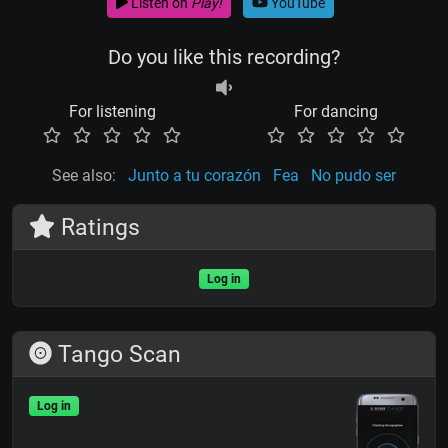
Listen on
Play!
YouTube
Do you like this recording?
For listening
For dancing
See also:
Junto a tu corazón
Fea
No pudo ser
Ratings
Log in
Tango Scan
Log in