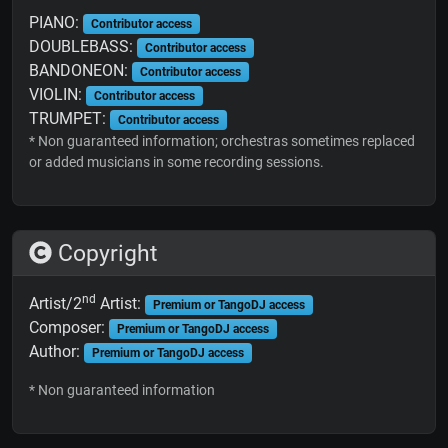
PIANO:
Contributor access
DOUBLEBASS:
Contributor access
BANDONEON:
Contributor access
VIOLIN:
Contributor access
TRUMPET:
Contributor access
* Non guaranteed information; orchestras sometimes replaced
or added musicians in some recording sessions.
Copyright
nd
Artist/2
Artist:
Premium or TangoDJ access
Composer:
Premium or TangoDJ access
Author:
Premium or TangoDJ access
* Non guaranteed information