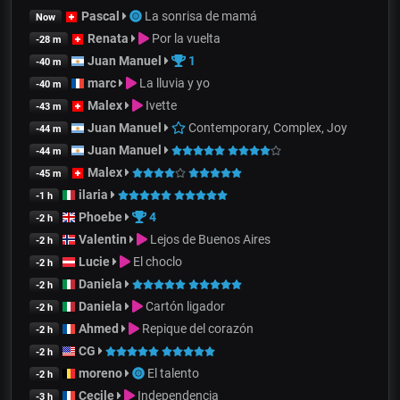
Pascal
La sonrisa de mamá
Now
Renata
Por la vuelta
-28 m
Juan Manuel
1
-40 m
marc
La lluvia y yo
-40 m
Malex
Ivette
-43 m
Juan Manuel
Contemporary, Complex, Joy
-44 m
Juan Manuel
-44 m
Malex
-45 m
ilaria
-1 h
Phoebe
4
-2 h
Valentin
Lejos de Buenos Aires
-2 h
Lucie
El choclo
-2 h
Daniela
-2 h
Daniela
Cartón ligador
-2 h
Ahmed
Repique del corazón
-2 h
CG
-2 h
moreno
El talento
-2 h
Cecile
Independencia
-3 h