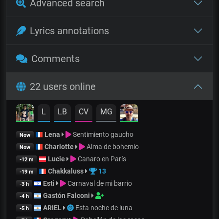
Advanced search
Lyrics annotations
Comments
22 users online
L
LB
CV
MG
Lena
Sentimiento gaucho
Now
Charlotte
Alma de bohemio
Now
Lucie
Canaro en París
-12 m
Chakkaluss
13
-19 m
Esti
Carnaval de mi barrio
-3 h
Gastón Falconi
-4 h
ARIEL
Esta noche de luna
-5 h