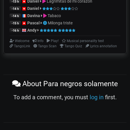
Daniel
Lagrimitas de mi corazón
-13 h
Daniel
-14 h
Davina
Tabaco
-14 h
Pascal
Milonga triste
-15 h
Andy
-16 h
Welcome
Info
Play!
Musical personality test
TangoLink
Tango Scan
Tango Quiz
Lyrics annotation
About Para negros solamente
To add a comment, you must
log in
first.