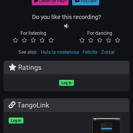
Listen on
Play!
YouTube
Do you like this recording?
For listening
For dancing
See also:
Hula la misteriosa
Felicita
Zorzal
Ratings
Log in
TangoLink
Log in