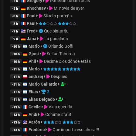
Gregory
Pabellón de las rosas
-7 h
Khochnav
Mi novia de ayer
-8 h
Paul
Silueta porteña
-8 h
Paul
-8 h
Fred
Que pinturita
-9 h
Jana
La puñalada
-9 h
Mario
Orlando Goñi
-10 h
Gjoni
Se fue Taborda
-10 h
Phil
Decime Dios dónde estás
-10 h
Mario
-11 h
andrzej
Después
-11 h
Mario Gallardo
-11 h
Elías
2
-11 h
Elías Delgado
-11 h
Cecile
Vida querida
-13 h
Andi
Comme il faut
-13 h
Aarón
-13 h
Frédéric
Que importa eso ahora!!!
-13 h