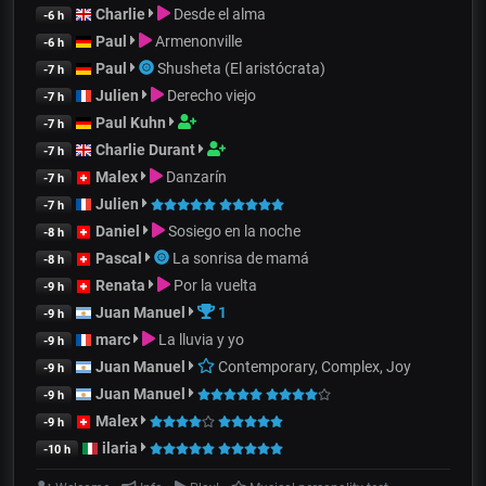
Charlie
Desde el alma
-6 h
Paul
Armenonville
-6 h
Paul
Shusheta (El aristócrata)
-7 h
Julien
Derecho viejo
-7 h
Paul Kuhn
-7 h
Charlie Durant
-7 h
Malex
Danzarín
-7 h
Julien
-7 h
Daniel
Sosiego en la noche
-8 h
Pascal
La sonrisa de mamá
-8 h
Renata
Por la vuelta
-9 h
Juan Manuel
1
-9 h
marc
La lluvia y yo
-9 h
Juan Manuel
Contemporary, Complex, Joy
-9 h
Juan Manuel
-9 h
Malex
-9 h
ilaria
-10 h