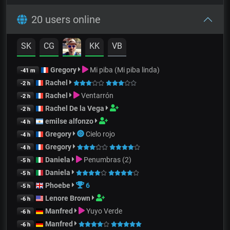
20 users online
SK
CG
KK
VB
Gregory
Mi piba (Mi piba linda)
-41 m
Rachel
-2 h
Rachel
Ventarrón
-2 h
Rachel De la Vega
-2 h
emilse alfonzo
-4 h
Gregory
Cielo rojo
-4 h
Gregory
-4 h
Daniela
Penumbras (2)
-5 h
Daniela
-5 h
Phoebe
6
-5 h
Lenore Brown
-6 h
Manfred
Yuyo Verde
-6 h
Manfred
-6 h