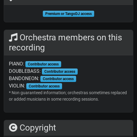
Premium or TangoDJ access
Orchestra members on this
recording
PIANO:
Contributor access
DOUBLEBASS:
Contributor access
BANDONEON:
Contributor access
VIOLIN:
Contributor access
* Non guaranteed information; orchestras sometimes replaced
or added musicians in some recording sessions.
Copyright