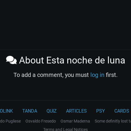
About Esta noche de luna
To add a comment, you must
log in
first.
OLINK
TANDA
QUIZ
ARTICLES
PSY
CARDS
do Pugliese
Osvaldo Fresedo
Osmar Maderna
Some definitly lost 
Terms and Legal Notices