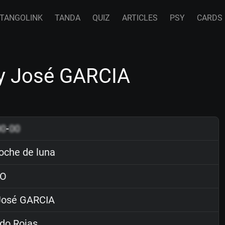
TANGOLINK
TANDA
QUIZ
ARTICLES
PSY
CARDS
by José GARCIA
00
-
00
oche de luna
O
osé GARCIA
do Rojas