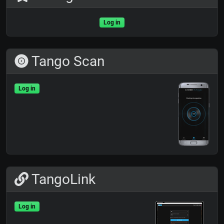
Log in
Tango Scan
Log in
TangoLink
Log in