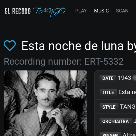
PLAY
MUSIC
SCAN
Esta noche de luna 
Recording number: ERT-5332
1943-
DATE
Esta n
TITLE
TANG
STYLE
J
ORCHESTRA
Alfre
SINGER