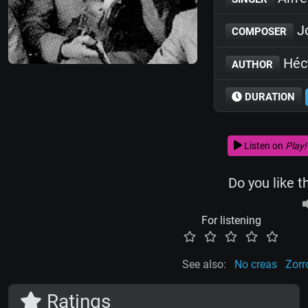
Jo
COMPOSER
Héc
AUTHOR
DURATION
Listen on
Play!
Do you like t
For listening
See also:
No creas
Zorr
Ratings