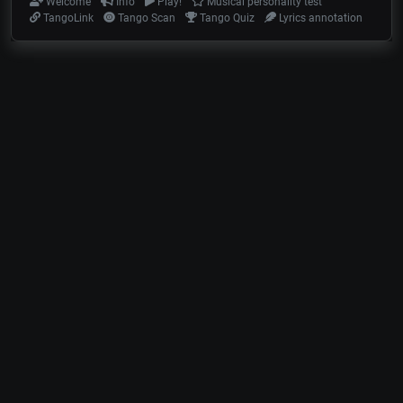
Welcome
Info
Play!
Musical personality test
TangoLink
Tango Scan
Tango Quiz
Lyrics annotation