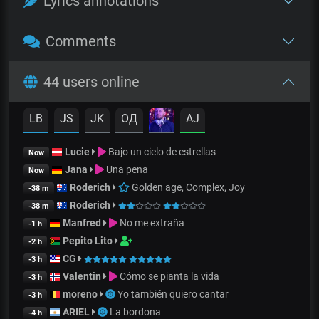
Lyrics annotations
Comments
44 users online
LB
JS
JK
OД
AJ
Lucie
Bajo un cielo de estrellas
Now
Jana
Una pena
Now
Roderich
Golden age, Complex, Joy
-38 m
Roderich
-38 m
Manfred
No me extraña
-1 h
Pepito Lito
-2 h
CG
-3 h
Valentin
Cómo se pianta la vida
-3 h
moreno
Yo también quiero cantar
-3 h
ARIEL
La bordona
-4 h