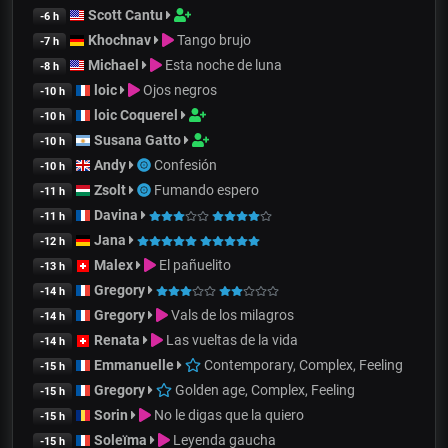
Scott Cantu
-6 h
Khochnav
Tango brujo
-7 h
Michael
Esta noche de luna
-8 h
loic
Ojos negros
-10 h
loic Coquerel
-10 h
Susana Gatto
-10 h
Andy
Confesión
-10 h
Zsolt
Fumando espero
-11 h
Davina
-11 h
Jana
-12 h
Malex
El pañuelito
-13 h
Gregory
-14 h
Gregory
Vals de los milagros
-14 h
Renata
Las vueltas de la vida
-14 h
Emmanuelle
Contemporary, Complex, Feeling
-15 h
Gregory
Golden age, Complex, Feeling
-15 h
Sorin
No le digas que la quiero
-15 h
Soleïma
Leyenda gaucha
-15 h