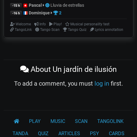
Pascal
Lluvia de estrellas
-15 h
Dominique
2
-16 h
Welcome
Info
Play!
Musical personality test
TangoLink
Tango Scan
Tango Quiz
Lyrics annotation
About Un jardín de ilusión
To add a comment, you must
log in
first.
PLAY
MUSIC
SCAN
TANGOLINK
TANDA
QUIZ
ARTICLES
PSY
CARDS