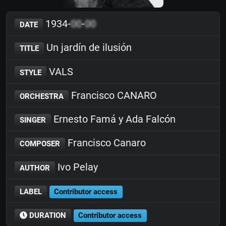
1934-
00
-
00
DATE
Un jardín de ilusión
TITLE
VALS
STYLE
Francisco CANARO
ORCHESTRA
Ernesto Famá y Ada Falcón
SINGER
Francisco Canaro
COMPOSER
Ivo Pelay
AUTHOR
LABEL
Contributor access
DURATION
Contributor access