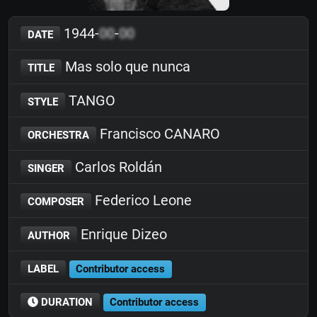
1944-
00
-
00
DATE
Mas solo que nunca
TITLE
TANGO
STYLE
Francisco CANARO
ORCHESTRA
Carlos Roldán
SINGER
Federico Leone
COMPOSER
Enrique Dizeo
AUTHOR
LABEL
Contributor access
DURATION
Contributor access