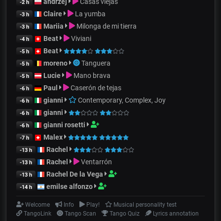
andrzej
Casas viejas
-2 h
Claire
La yumba
-3 h
Mariia
Milonga de mi tierra
-3 h
Beat
Viviani
-4 h
Beat
-5 h
moreno
Tanguera
-5 h
Lucie
Mano brava
-5 h
Paul
Caserón de tejas
-6 h
gianni
Contemporary, Complex, Joy
-6 h
gianni
-6 h
gianni rosetti
-6 h
Malex
-7 h
Rachel
-13 h
Rachel
Ventarrón
-13 h
Rachel De la Vega
-13 h
emilse alfonzo
-14 h
Welcome
Info
Play!
Musical personality test
TangoLink
Tango Scan
Tango Quiz
Lyrics annotation