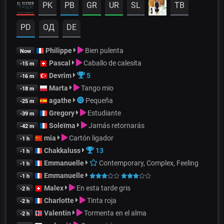
PK
PB
GR
UR
SL
TB
PD
OД
DE
Philippe
Bien pulenta
Now
Pascal
Caballo de calesita
-15 m
Devrim
5
-16 m
Marta
Tango mio
-18 m
agathe
Pequeña
-25 m
Gregory
Estudiante
-39 m
Soleïma
Jamás retornarás
-42 m
mia
Cartón ligador
-1 h
Chakkaluss
13
-1 h
Emmanuelle
Contemporary, Complex, Feeling
-1 h
Emmanuelle
-1 h
Malex
En esta tarde gris
-2 h
Charlotte
Tinta roja
-2 h
Valentin
Tormenta en el alma
-2 h