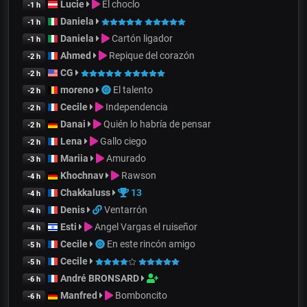
Lucie
El choclo
-1 h
Daniela
-1 h
Daniela
Cartón ligador
-1 h
Ahmed
Repique del corazón
-2 h
CG
-2 h
moreno
El talento
-2 h
Cecile
Independencia
-2 h
Danai
Quién lo habría de pensar
-2 h
Lena
Gallo ciego
-2 h
Mariia
Amurado
-3 h
Khochnav
Rawson
-4 h
Chakkaluss
13
-4 h
Denis
Ventarrón
-4 h
Esti
Angel Vargas el ruiseñor
-4 h
Cecile
En este rincón amigo
-5 h
Cecile
-5 h
André BRONSARD
-6 h
Manfred
Bomboncito
-6 h