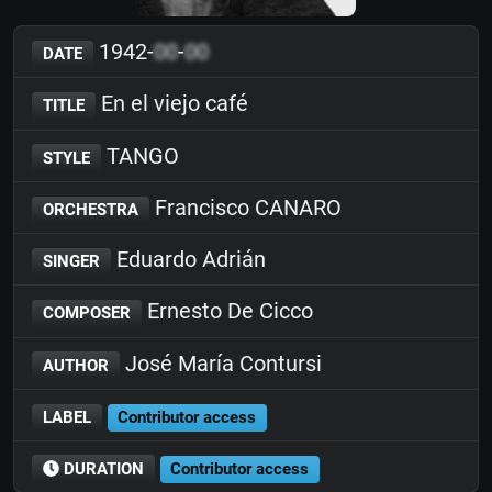
1942-
00
-
00
DATE
En el viejo café
TITLE
TANGO
STYLE
Francisco CANARO
ORCHESTRA
Eduardo Adrián
SINGER
Ernesto De Cicco
COMPOSER
José María Contursi
AUTHOR
LABEL
Contributor access
DURATION
Contributor access