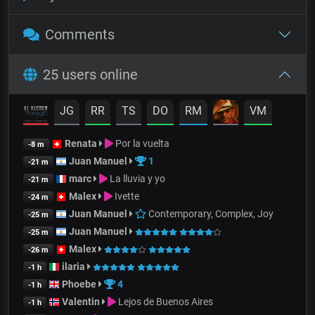
Comments
25 users online
JG
RR
TS
DO
RM
VM
Renata
Por la vuelta
-8 m
Juan Manuel
1
-21 m
marc
La lluvia y yo
-21 m
Malex
Ivette
-24 m
Juan Manuel
Contemporary, Complex, Joy
-25 m
Juan Manuel
-25 m
Malex
-26 m
ilaria
-1 h
Phoebe
4
-1 h
Valentin
Lejos de Buenos Aires
-1 h