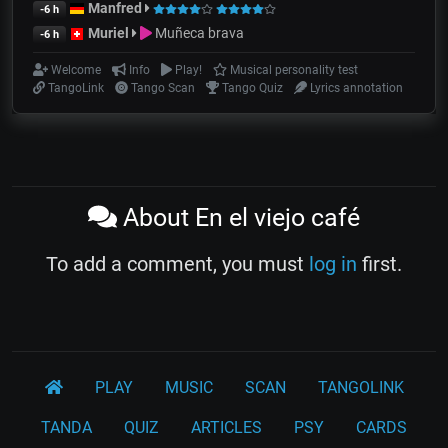
Manfred
-6 h
Muriel
Muñeca brava
-6 h
Welcome
Info
Play!
Musical personality test
TangoLink
Tango Scan
Tango Quiz
Lyrics annotation
About En el viejo café
To add a comment, you must
log in
first.
PLAY
MUSIC
SCAN
TANGOLINK
TANDA
QUIZ
ARTICLES
PSY
CARDS