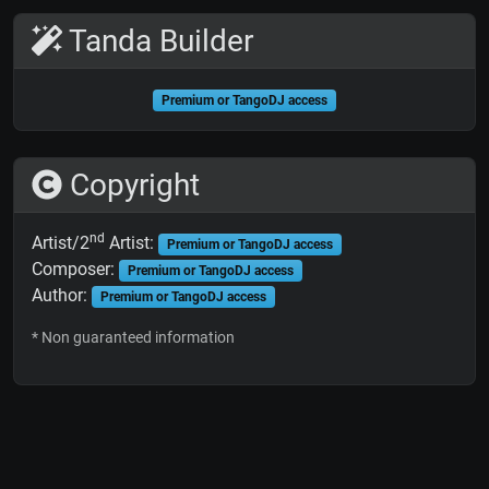
Tanda Builder
Premium or TangoDJ access
Copyright
nd
Artist/2
Artist:
Premium or TangoDJ access
Composer:
Premium or TangoDJ access
Author:
Premium or TangoDJ access
* Non guaranteed information