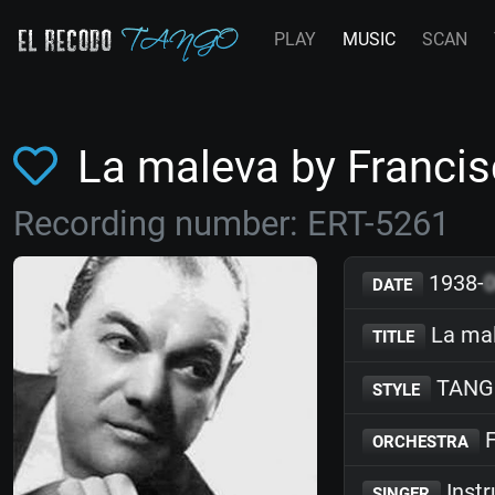
PLAY
MUSIC
SCAN
La maleva by Franc
Recording number: ERT-5261
1938-
DATE
La ma
TITLE
TANG
STYLE
F
ORCHESTRA
Inst
SINGER