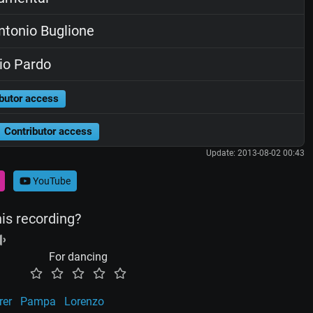
tonio Buglione
io Pardo
butor access
Contributor access
Update: 2013-08-02 00:43
YouTube
his recording?
For dancing
rer
Pampa
Lorenzo