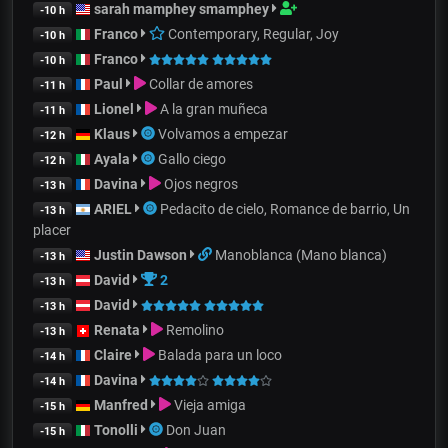
sarah mamphey smamphey
-10 h
Franco
Contemporary, Regular, Joy
-10 h
Franco
-10 h
Paul
Collar de amores
-11 h
Lionel
A la gran muñeca
-11 h
Klaus
Volvamos a empezar
-12 h
Ayala
Gallo ciego
-12 h
Davina
Ojos negros
-13 h
ARIEL
Pedacito de cielo, Romance de barrio, Un
-13 h
placer
Justin Dawson
Manoblanca (Mano blanca)
-13 h
David
2
-13 h
David
-13 h
Renata
Remolino
-13 h
Claire
Balada para un loco
-14 h
Davina
-14 h
Manfred
Vieja amiga
-15 h
Tonolli
Don Juan
-15 h