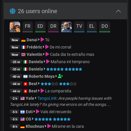
26 users online
FR
ED
DR
TV
EL
DO
Danai
Tú
Now
Frédéric
De mi corral
Now
Valentin
Cada dia te extraño mas
Now
Daniela
Mañana iré temprano
-25 m
Daniela
-33 m
Roberto Moya
-40 m
Beat
-44 m
Beat
La cumparsita
-44 m
Yale
TangoLink
:
Are people having issues with
-2 h
TangoLink lately? Its giving me errors on all the songs....
Esti
Vals del recuerdo
-5 h
CG
-5 h
Khochnav
Mírame en la cara
-8 h