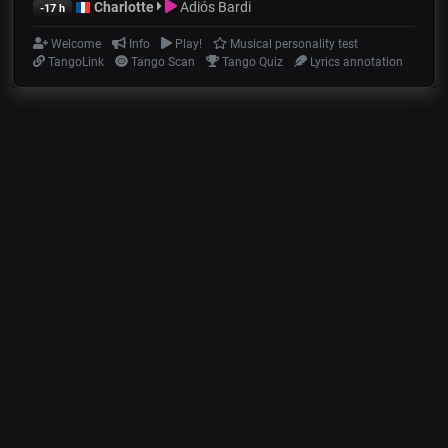
Charlotte
Adiós Bardi
-17 h
Welcome
Info
Play!
Musical personality test
TangoLink
Tango Scan
Tango Quiz
Lyrics annotation