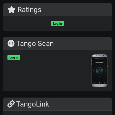
Ratings
Log in
Tango Scan
Log in
TangoLink