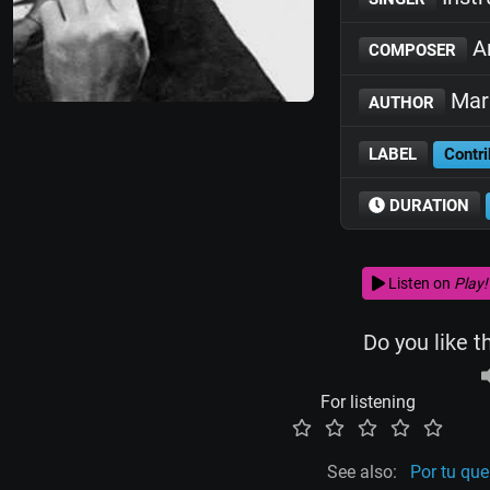
An
COMPOSER
Mar
AUTHOR
LABEL
Contri
DURATION
Listen on
Play!
Do you like t
For listening
See also:
Por tu que