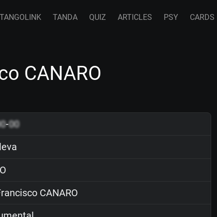
TANGOLINK
TANDA
QUIZ
ARTICLES
PSY
CARDS
isco CANARO
00
-
00
leva
O
rancisco CANARO
rumental