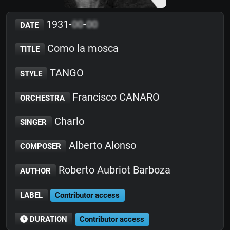
1931-
00
-
00
DATE
Como la mosca
TITLE
TANGO
STYLE
Francisco CANARO
ORCHESTRA
Charlo
SINGER
Alberto Alonso
COMPOSER
Roberto Aubriot Barboza
AUTHOR
LABEL
Contributor access
DURATION
Contributor access