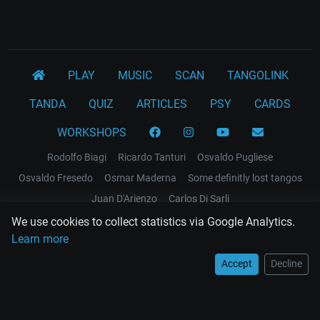
PLAY
MUSIC
SCAN
TANGOLINK
TANDA
QUIZ
ARTICLES
PSY
CARDS
WORKSHOPS
Rodolfo Biagi
Ricardo Tanturi
Osvaldo Pugliese
Osvaldo Fresedo
Osmar Maderna
Some definitly lost tangos
Juan D'Arienzo
Carlos Di Sarli
Terms and Legal Notices
We use cookies to collect statistics via Google Analytics.
Learn more
EL RECODO TANGO
Accept
Decline
Design Web: Gregory DIAZ