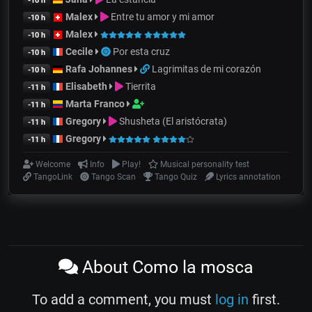
-10 h
Malex
Entre tu amor y mi amor
-10 h
Malex
-10 h
Cecile
Por esta cruz
-10 h
Rafa Johannes
Lagrimitas de mi corazón
-10 h
Elisabeth
Tierrita
-11 h
Marta Franco
-11 h
Gregory
Shusheta (El aristócrata)
-11 h
Gregory
-11 h
Welcome
Info
Play!
Musical personality test
TangoLink
Tango Scan
Tango Quiz
Lyrics annotation
About Como la mosca
To add a comment, you must
log in
first.