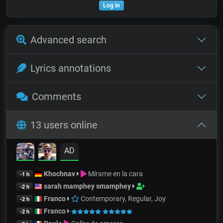
Log in
Advanced search
Lyrics annotations
Comments
13 users online
AD
Khochnav
Mírame en la cara
-1 h
sarah mamphey smamphey
-2 h
Franco
Contemporary, Regular, Joy
-2 h
Franco
-2 h