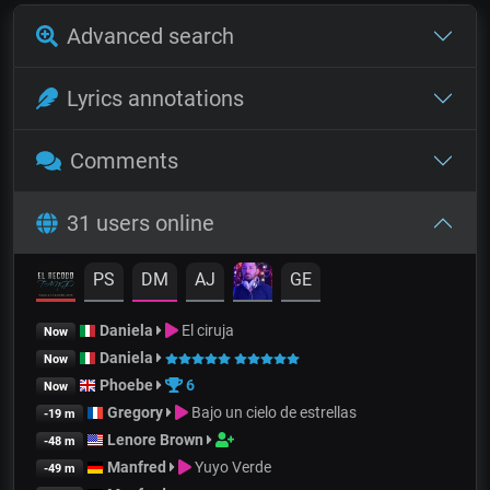
Advanced search
Lyrics annotations
Comments
31 users online
PS
DM
AJ
GE
Daniela
El ciruja
Now
Daniela
Now
Phoebe
6
Now
Gregory
Bajo un cielo de estrellas
-19 m
Lenore Brown
-48 m
Manfred
Yuyo Verde
-49 m