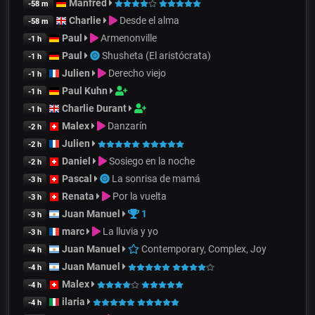
Manfred
-58 m
Charlie
Desde el alma
-58 m
Paul
Armenonville
-1 h
Paul
Shusheta (El aristócrata)
-1 h
Julien
Derecho viejo
-1 h
Paul Kuhn
-1 h
Charlie Durant
-1 h
Malex
Danzarín
-2 h
Julien
-2 h
Daniel
Sosiego en la noche
-2 h
Pascal
La sonrisa de mamá
-3 h
Renata
Por la vuelta
-3 h
Juan Manuel
1
-3 h
marc
La lluvia y yo
-3 h
Juan Manuel
Contemporary, Complex, Joy
-4 h
Juan Manuel
-4 h
Malex
-4 h
ilaria
-4 h