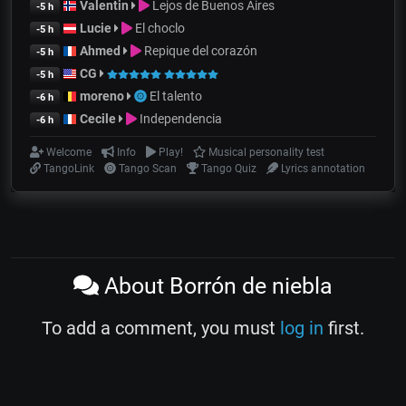
Valentin
Lejos de Buenos Aires
-5 h
Lucie
El choclo
-5 h
Ahmed
Repique del corazón
-5 h
CG
-5 h
moreno
El talento
-6 h
Cecile
Independencia
-6 h
Welcome
Info
Play!
Musical personality test
TangoLink
Tango Scan
Tango Quiz
Lyrics annotation
About Borrón de niebla
To add a comment, you must
log in
first.