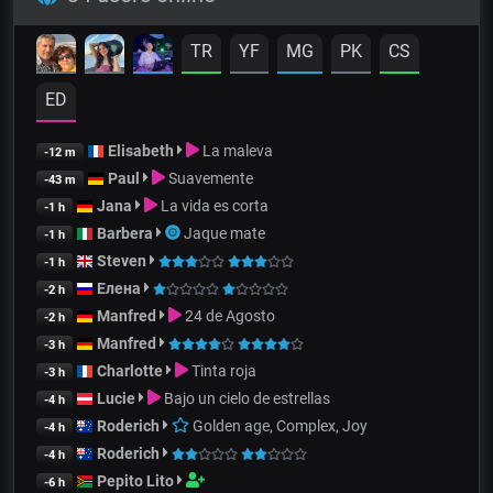
TR
YF
MG
PK
CS
ED
Elisabeth
La maleva
-12 m
Paul
Suavemente
-43 m
Jana
La vida es corta
-1 h
Barbera
Jaque mate
-1 h
Steven
-1 h
Елена
-2 h
Manfred
24 de Agosto
-2 h
Manfred
-3 h
Charlotte
Tinta roja
-3 h
Lucie
Bajo un cielo de estrellas
-4 h
Roderich
Golden age, Complex, Joy
-4 h
Roderich
-4 h
Pepito Lito
-6 h