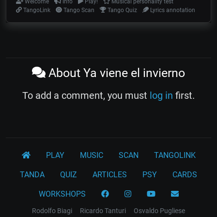
Welcome
Info
Play!
Musical personality test
TangoLink
Tango Scan
Tango Quiz
Lyrics annotation
About Ya viene el invierno
To add a comment, you must
log in
first.
PLAY
MUSIC
SCAN
TANGOLINK
TANDA
QUIZ
ARTICLES
PSY
CARDS
WORKSHOPS
Rodolfo Biagi
Ricardo Tanturi
Osvaldo Pugliese