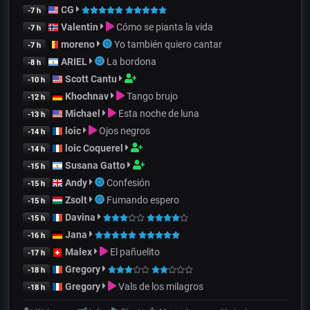
CG
-7 h
Valentin
Cómo se pianta la vida
-7 h
moreno
Yo también quiero cantar
-7 h
ARIEL
La bordona
-8 h
Scott Cantu
-10 h
Khochnav
Tango brujo
-12 h
Michael
Esta noche de luna
-13 h
loic
Ojos negros
-14 h
loic Coquerel
-14 h
Susana Gatto
-15 h
Andy
Confesión
-15 h
Zsolt
Fumando espero
-15 h
Davina
-15 h
Jana
-16 h
Malex
El pañuelito
-17 h
Gregory
-18 h
Gregory
Vals de los milagros
-18 h