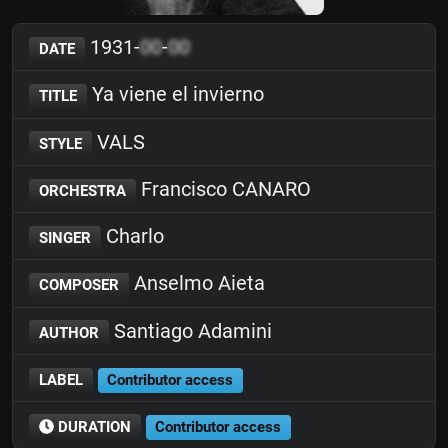
1931-
00
-
00
DATE
Ya viene el invierno
TITLE
VALS
STYLE
Francisco CANARO
ORCHESTRA
Charlo
SINGER
Anselmo Aieta
COMPOSER
Santiago Adamini
AUTHOR
LABEL
Contributor access
DURATION
Contributor access