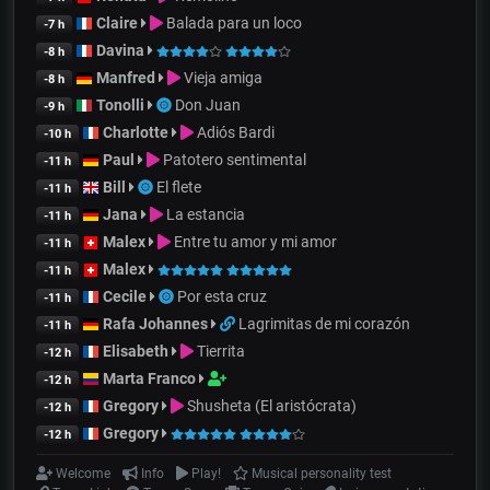
Claire
Balada para un loco
-7 h
Davina
-8 h
Manfred
Vieja amiga
-8 h
Tonolli
Don Juan
-9 h
Charlotte
Adiós Bardi
-10 h
Paul
Patotero sentimental
-11 h
Bill
El flete
-11 h
Jana
La estancia
-11 h
Malex
Entre tu amor y mi amor
-11 h
Malex
-11 h
Cecile
Por esta cruz
-11 h
Rafa Johannes
Lagrimitas de mi corazón
-11 h
Elisabeth
Tierrita
-12 h
Marta Franco
-12 h
Gregory
Shusheta (El aristócrata)
-12 h
Gregory
-12 h
Welcome
Info
Play!
Musical personality test