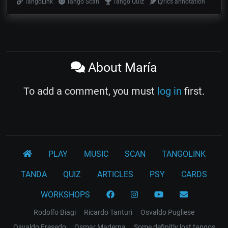
TangoLink
Tango Scan
Tango Quiz
Lyrics annotation
About María
To add a comment, you must
log in
first.
PLAY
MUSIC
SCAN
TANGOLINK
TANDA
QUIZ
ARTICLES
PSY
CARDS
WORKSHOPS
Rodolfo Biagi
Ricardo Tanturi
Osvaldo Pugliese
Osvaldo Fresedo
Osmar Maderna
Some definitly lost tangos