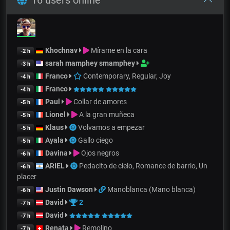
16 users online
Khochnav
Mírame en la cara
-2 h
sarah mamphey smamphey
-3 h
Franco
Contemporary, Regular, Joy
-4 h
Franco
-4 h
Paul
Collar de amores
-5 h
Lionel
A la gran muñeca
-5 h
Klaus
Volvamos a empezar
-5 h
Ayala
Gallo ciego
-5 h
Davina
Ojos negros
-6 h
ARIEL
Pedacito de cielo, Romance de barrio, Un
-6 h
placer
Justin Dawson
Manoblanca (Mano blanca)
-6 h
David
2
-7 h
David
-7 h
Renata
Remolino
-7 h