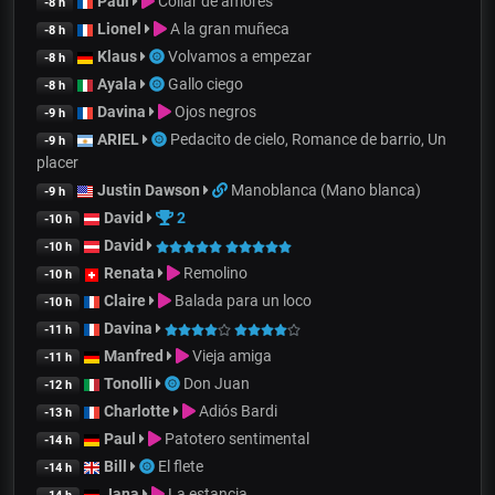
Paul
Collar de amores
-8 h
Lionel
A la gran muñeca
-8 h
Klaus
Volvamos a empezar
-8 h
Ayala
Gallo ciego
-8 h
Davina
Ojos negros
-9 h
ARIEL
Pedacito de cielo, Romance de barrio, Un
-9 h
placer
Justin Dawson
Manoblanca (Mano blanca)
-9 h
David
2
-10 h
David
-10 h
Renata
Remolino
-10 h
Claire
Balada para un loco
-10 h
Davina
-11 h
Manfred
Vieja amiga
-11 h
Tonolli
Don Juan
-12 h
Charlotte
Adiós Bardi
-13 h
Paul
Patotero sentimental
-14 h
Bill
El flete
-14 h
Jana
La estancia