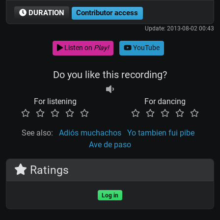
DURATION
Contributor access
Update: 2013-08-02 00:43
Listen on
Play!
YouTube
Do you like this recording?
For listening
For dancing
See also:
Adiós muchachos
Yo tambien fui pibe
Ave de paso
Ratings
Log in