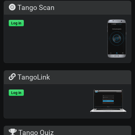
Tango Scan
Log in
TangoLink
Log in
Tango Quiz