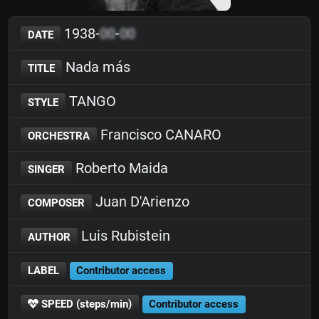
1938-
00
-
00
DATE
Nada más
TITLE
TANGO
STYLE
Francisco CANARO
ORCHESTRA
Roberto Maida
SINGER
Juan D'Arienzo
COMPOSER
Luis Rubistein
AUTHOR
LABEL
Contributor access
SPEED (steps/min)
Contributor access