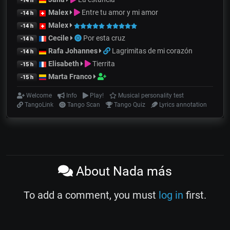
-14 h
Malex
Entre tu amor y mi amor
-14 h
Malex
-14 h
Cecile
Por esta cruz
-14 h
Rafa Johannes
Lagrimitas de mi corazón
-14 h
Elisabeth
Tierrita
-15 h
Marta Franco
-15 h
Welcome
Info
Play!
Musical personality test
TangoLink
Tango Scan
Tango Quiz
Lyrics annotation
About Nada más
To add a comment, you must
log in
first.