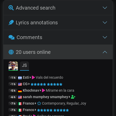
Advanced search
Lyrics annotations
Comments
20 users online
JS
Esti
Vals del recuerdo
-1 h
CG
-1 h
Khochnav
Mírame en la cara
-5 h
sarah mamphey smamphey
-6 h
Franco
Contemporary, Regular, Joy
-7 h
Franco
-7 h