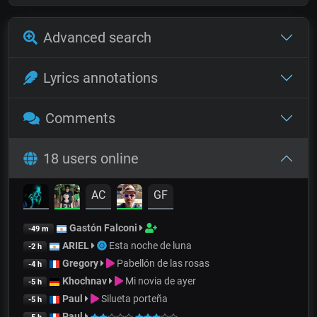
Advanced search
Lyrics annotations
Comments
18 users online
AC
GF
Gastón Falconi
-49 m
ARIEL
Esta noche de luna
-2 h
Gregory
Pabellón de las rosas
-4 h
Khochnav
Mi novia de ayer
-5 h
Paul
Silueta porteña
-5 h
Paul