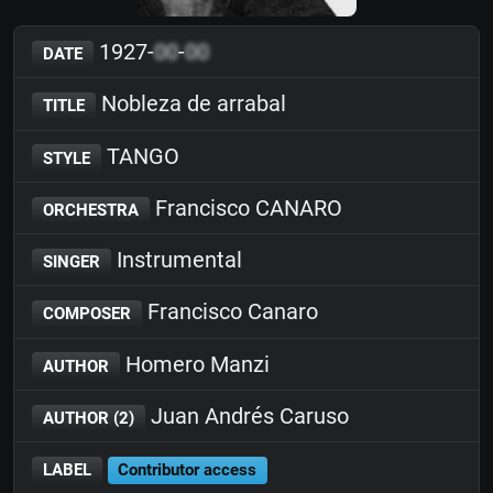
1927-
00
-
00
DATE
Nobleza de arrabal
TITLE
TANGO
STYLE
Francisco CANARO
ORCHESTRA
Instrumental
SINGER
Francisco Canaro
COMPOSER
Homero Manzi
AUTHOR
Juan Andrés Caruso
AUTHOR (2)
LABEL
Contributor access