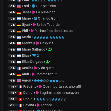
-5 h
Fred
Que pinturita
-6 h
Jana
La puñalada
-6 h
Mario
Orlando Goñi
-7 h
Gjoni
Se fue Taborda
-7 h
Phil
Decime Dios dónde estás
-7 h
Mario
-8 h
andrzej
Después
-8 h
Mario Gallardo
-8 h
Elías
2
-8 h
Elías Delgado
-8 h
Cecile
Vida querida
-9 h
Andi
Comme il faut
-9 h
Aarón
-9 h
Frédéric
Que importa eso ahora!!!
-10 h
Daniel
Lagrimitas de mi corazón
-10 h
Daniel
-10 h
Davina
Tabaco
-11 h