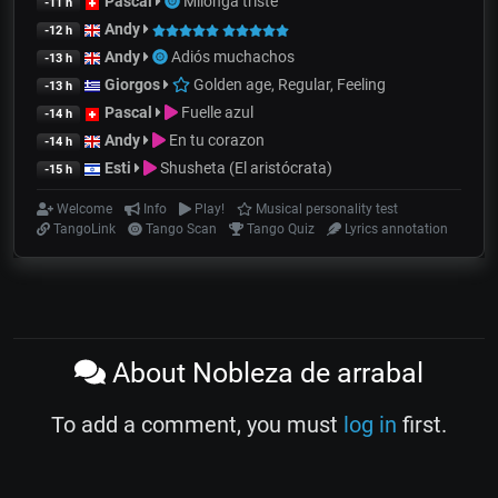
Pascal
Milonga triste
-11 h
Andy
-12 h
Andy
Adiós muchachos
-13 h
Giorgos
Golden age, Regular, Feeling
-13 h
Pascal
Fuelle azul
-14 h
Andy
En tu corazon
-14 h
Esti
Shusheta (El aristócrata)
-15 h
Welcome
Info
Play!
Musical personality test
TangoLink
Tango Scan
Tango Quiz
Lyrics annotation
About Nobleza de arrabal
To add a comment, you must
log in
first.