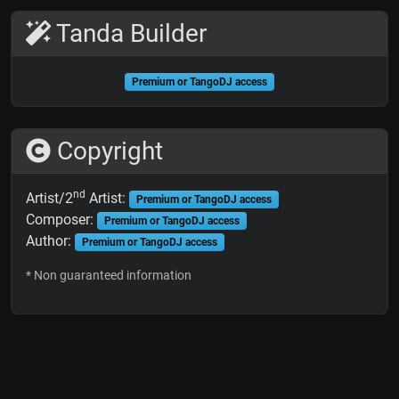
Tanda Builder
Premium or TangoDJ access
Copyright
nd
Artist/2
Artist:
Premium or TangoDJ access
Composer:
Premium or TangoDJ access
Author:
Premium or TangoDJ access
* Non guaranteed information