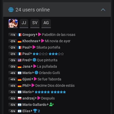
24 users online
JJ
SV
AG
Gregory
Pabellón de las rosas
-1 h
Khochnav
Mi novia de ayer
-2 h
Paul
Silueta porteña
-2 h
Paul
-2 h
Fred
Que pinturita
-3 h
Jana
La puñalada
-3 h
Mario
Orlando Goñi
-4 h
Gjoni
Se fue Taborda
-4 h
Phil
Decime Dios dónde estás
-4 h
Mario
-5 h
andrzej
Después
-5 h
Mario Gallardo
-5 h
Elías
2
-5 h