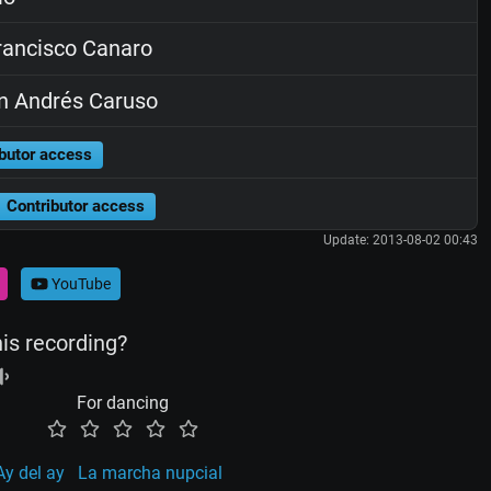
ancisco Canaro
n Andrés Caruso
butor access
Contributor access
Update: 2013-08-02 00:43
YouTube
his recording?
For dancing
Ay del ay
La marcha nupcial