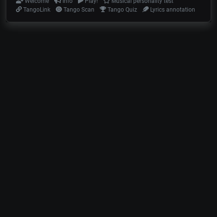
Welcome
Info
Play!
Musical personality test
TangoLink
Tango Scan
Tango Quiz
Lyrics annotation