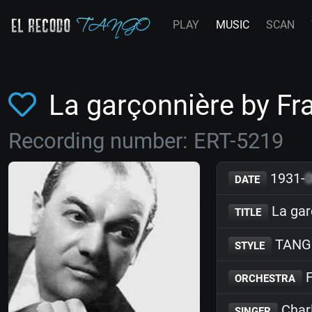
PLAY
MUSIC
SCAN
La garçonnière by F
Recording number: ERT-5219
1931-
DATE
La gar
TITLE
TANG
STYLE
F
ORCHESTRA
Char
SINGER