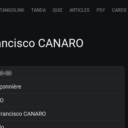
TANGOLINK
TANDA
QUIZ
ARTICLES
PSY
CARDS
rancisco CANARO
00
-
00
çonnière
O
rancisco CANARO
lo