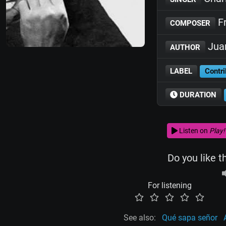
Fr
COMPOSER
Jua
AUTHOR
LABEL
Contri
DURATION
Listen on
Play!
Do you like t
For listening
See also:
Qué sapa señor