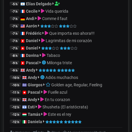
Elías Delgado
-5 h
Cecile
Vida querida
-7 h
Andi
Comme il faut
-7 h
Aarón
-7 h
Frédéric
Que importa eso ahora!!!
-7 h
Daniel
Lagrimitas de mi corazón
-7 h
Daniel
-7 h
Davina
Tabaco
-8 h
Pascal
Milonga triste
-9 h
Andy
-9 h
Andy
Adiós muchachos
-10 h
Giorgos
Golden age, Regular, Feeling
-10 h
Pascal
Fuelle azul
-11 h
Andy
En tu corazon
-11 h
Esti
Shusheta (El aristócrata)
-12 h
Tamás
Este es el rey
-12 h
Daniela
-12 h