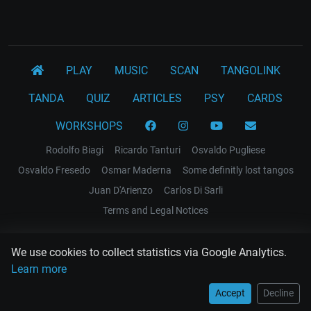
PLAY
MUSIC
SCAN
TANGOLINK
TANDA
QUIZ
ARTICLES
PSY
CARDS
WORKSHOPS
Rodolfo Biagi
Ricardo Tanturi
Osvaldo Pugliese
Osvaldo Fresedo
Osmar Maderna
Some definitly lost tangos
Juan D'Arienzo
Carlos Di Sarli
Terms and Legal Notices
EL RECODO TANGO
We use cookies to collect statistics via Google Analytics.
Design Web: Gregory DIAZ
Learn more
Accept
Decline