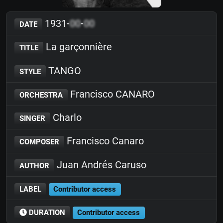
1931-
00
-
00
DATE
La garçonnière
TITLE
TANGO
STYLE
Francisco CANARO
ORCHESTRA
Charlo
SINGER
Francisco Canaro
COMPOSER
Juan Andrés Caruso
AUTHOR
LABEL
Contributor access
DURATION
Contributor access