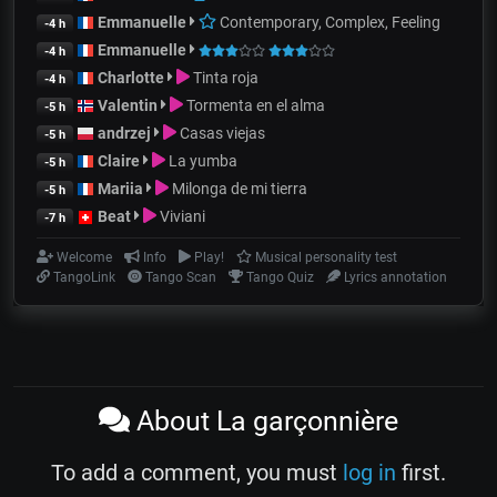
Emmanuelle
Contemporary, Complex, Feeling
-4 h
Emmanuelle
-4 h
Charlotte
Tinta roja
-4 h
Valentin
Tormenta en el alma
-5 h
andrzej
Casas viejas
-5 h
Claire
La yumba
-5 h
Mariia
Milonga de mi tierra
-5 h
Beat
Viviani
-7 h
Welcome
Info
Play!
Musical personality test
TangoLink
Tango Scan
Tango Quiz
Lyrics annotation
About La garçonnière
To add a comment, you must
log in
first.