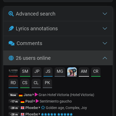
Advanced search
Lyrics annotations
Comments
26 users online
SM
JP
JS
MG
AM
CR
RD
CS
CL
PK
Jana
Gran Hotel Victoria (Hotel Victoria)
Now
Paul
Sentimiento gaucho
-17 m
Phoebe
Golden age, Complex, Joy
-28 m
Phoebe
-28 m