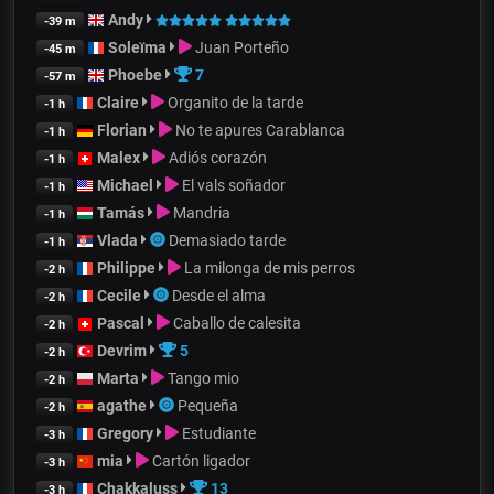
Andy
-39 m
Soleïma
Juan Porteño
-45 m
Phoebe
7
-57 m
Claire
Organito de la tarde
-1 h
Florian
No te apures Carablanca
-1 h
Malex
Adiós corazón
-1 h
Michael
El vals soñador
-1 h
Tamás
Mandria
-1 h
Vlada
Demasiado tarde
-1 h
Philippe
La milonga de mis perros
-2 h
Cecile
Desde el alma
-2 h
Pascal
Caballo de calesita
-2 h
Devrim
5
-2 h
Marta
Tango mio
-2 h
agathe
Pequeña
-2 h
Gregory
Estudiante
-3 h
mia
Cartón ligador
-3 h
Chakkaluss
13
-3 h