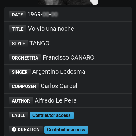
1969-
00
-
00
DATE
Volvió una noche
TITLE
TANGO
STYLE
Francisco CANARO
ORCHESTRA
Argentino Ledesma
SINGER
Carlos Gardel
COMPOSER
Alfredo Le Pera
AUTHOR
LABEL
Contributor access
DURATION
Contributor access