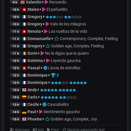
Valentin
Recuerdo
-9 h
Malex
El pañuelito
-10 h
Gregory
-10 h
Gregory
Vals de los milagros
-10 h
Renata
Las vueltas de la vida
-11 h
Emmanuelle
Contemporary, Complex, Feeling
-11 h
Gregory
Golden age, Complex, Feeling
-11 h
Sorin
No le digas que la quiero
-11 h
Soleïma
Leyenda gaucha
-12 h
Pascal
Lluvia de estrellas
-12 h
Dominique
2
-12 h
Dominique
-12 h
Andy
-13 h
Carlo
-13 h
Cecile
Cascabelito
-13 h
Paul
Sentimiento gaucho
-14 h
Phoebe
Golden age, Complex, Joy
-15 h
Welcome
Info
Play!
Musical personality test