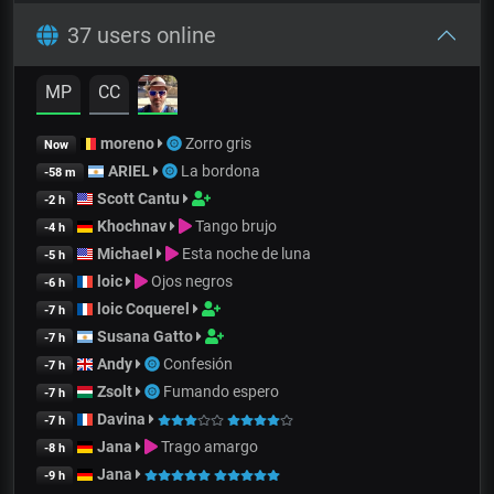
37 users online
MP
CC
moreno
Zorro gris
Now
ARIEL
La bordona
-58 m
Scott Cantu
-2 h
Khochnav
Tango brujo
-4 h
Michael
Esta noche de luna
-5 h
loic
Ojos negros
-6 h
loic Coquerel
-7 h
Susana Gatto
-7 h
Andy
Confesión
-7 h
Zsolt
Fumando espero
-7 h
Davina
-7 h
Jana
Trago amargo
-8 h
Jana
-9 h