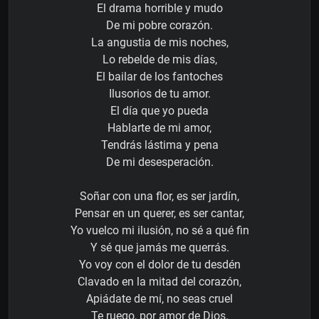
El drama horrible y mudo
De mi pobre corazón.
La angustia de mis noches,
Lo rebelde de mis días,
El bailar de los fantoches
Ilusorios de tu amor.
El día que yo pueda
Hablarte de mi amor,
Tendrás lástima y pena
De mi desesperación.
Soñar con una flor, es ser jardín,
Pensar en un querer, es ser cantar,
Yo vuelco mi ilusión, no sé a qué fin
Y sé que jamás me querrás.
Yo voy con el dolor de tu desdén
Clavado en la mitad del corazón,
Apiádate de mí, no seas cruel
Te ruego, por amor de Dios.