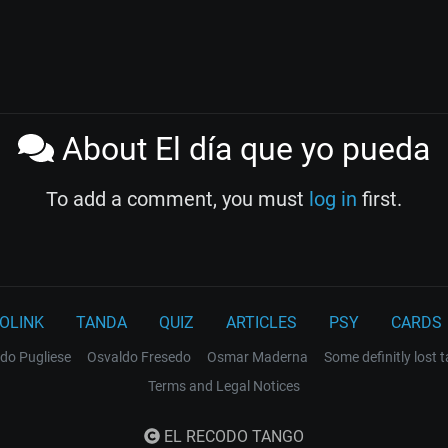
About El día que yo pueda
To add a comment, you must
log in
first.
OLINK
TANDA
QUIZ
ARTICLES
PSY
CARDS
do Pugliese
Osvaldo Fresedo
Osmar Maderna
Some definitly lost 
Terms and Legal Notices
EL RECODO TANGO