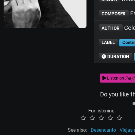
Fr
COMPOSER
Cele
AUTHOR
LABEL
Contri
DURATION
Listen on
Play!
Do you like t
For listening
See also:
Desencanto
Viejas 