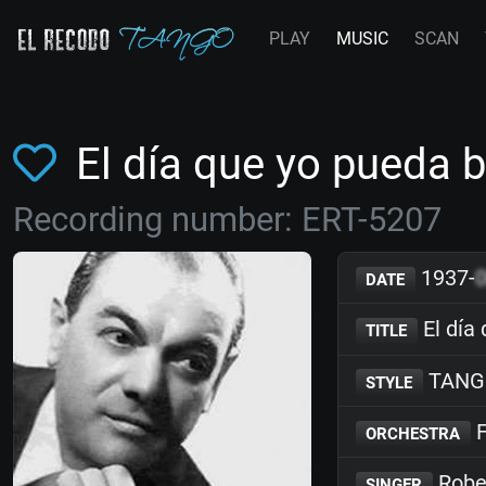
PLAY
MUSIC
SCAN
El día que yo pueda
Recording number: ERT-5207
1937-
DATE
El día
TITLE
TANG
STYLE
F
ORCHESTRA
Robe
SINGER