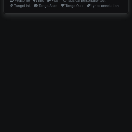
Welcome
Info
Play!
Musical personality test
TangoLink
Tango Scan
Tango Quiz
Lyrics annotation