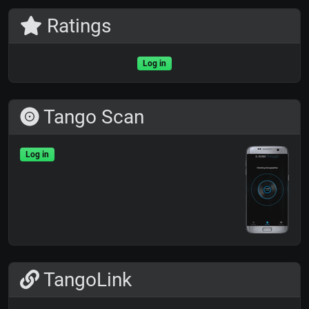
Ratings
Log in
Tango Scan
Log in
TangoLink