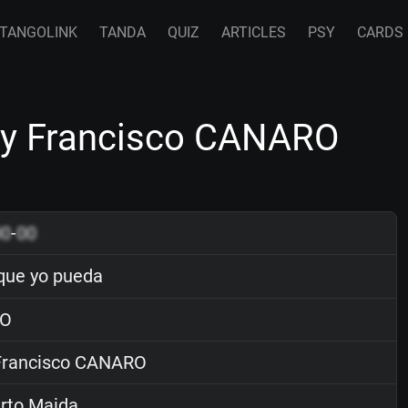
TANGOLINK
TANDA
QUIZ
ARTICLES
PSY
CARDS
 by Francisco CANARO
00
-
00
 que yo pueda
O
rancisco CANARO
rto Maida