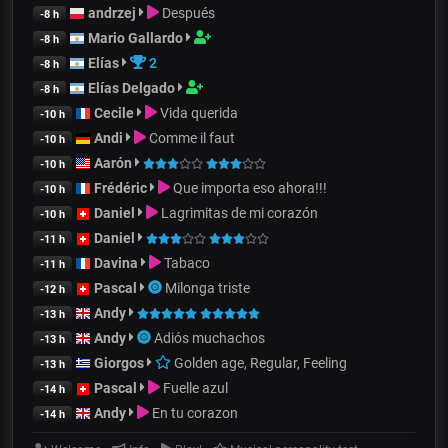
andrzej
Después
-8 h
Mario Gallardo
-8 h
Elías
2
-8 h
Elías Delgado
-8 h
Cecile
Vida querida
-10 h
Andi
Comme il faut
-10 h
Aarón
-10 h
Frédéric
Que importa eso ahora!!!
-10 h
Daniel
Lagrimitas de mi corazón
-10 h
Daniel
-11 h
Davina
Tabaco
-11 h
Pascal
Milonga triste
-12 h
Andy
-13 h
Andy
Adiós muchachos
-13 h
Giorgos
Golden age, Regular, Feeling
-13 h
Pascal
Fuelle azul
-14 h
Andy
En tu corazon
-14 h