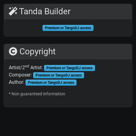
Tanda Builder
Premium or TangoDJ access
Copyright
nd
Artist/2
Artist:
Premium or TangoDJ access
Composer:
Premium or TangoDJ access
Author:
Premium or TangoDJ access
* Non guaranteed information