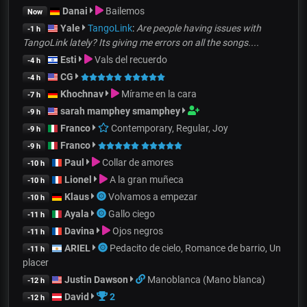
Danai
Bailemos
Now
Yale
TangoLink
:
Are people having issues with
-1 h
TangoLink lately? Its giving me errors on all the songs....
Esti
Vals del recuerdo
-4 h
CG
-4 h
Khochnav
Mírame en la cara
-7 h
sarah mamphey smamphey
-9 h
Franco
Contemporary, Regular, Joy
-9 h
Franco
-9 h
Paul
Collar de amores
-10 h
Lionel
A la gran muñeca
-10 h
Klaus
Volvamos a empezar
-10 h
Ayala
Gallo ciego
-11 h
Davina
Ojos negros
-11 h
ARIEL
Pedacito de cielo, Romance de barrio, Un
-11 h
placer
Justin Dawson
Manoblanca (Mano blanca)
-12 h
David
2
-12 h