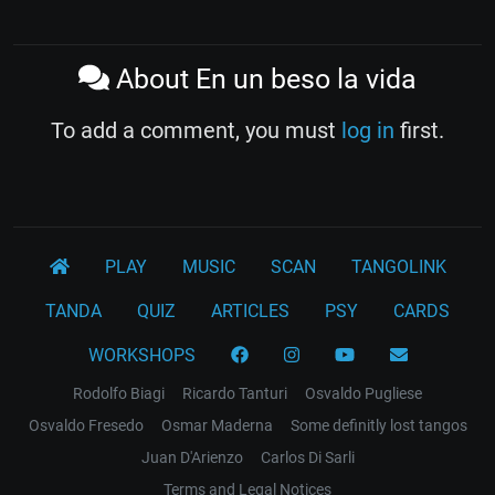
About En un beso la vida
To add a comment, you must
log in
first.
PLAY
MUSIC
SCAN
TANGOLINK
TANDA
QUIZ
ARTICLES
PSY
CARDS
WORKSHOPS
Rodolfo Biagi
Ricardo Tanturi
Osvaldo Pugliese
Osvaldo Fresedo
Osmar Maderna
Some definitly lost tangos
Juan D'Arienzo
Carlos Di Sarli
Terms and Legal Notices