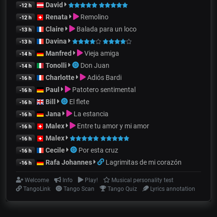
David
-12 h
Renata
Remolino
-12 h
Claire
Balada para un loco
-13 h
Davina
-13 h
Manfred
Vieja amiga
-14 h
Tonolli
Don Juan
-14 h
Charlotte
Adiós Bardi
-16 h
Paul
Patotero sentimental
-16 h
Bill
El flete
-16 h
Jana
La estancia
-16 h
Malex
Entre tu amor y mi amor
-16 h
Malex
-16 h
Cecile
Por esta cruz
-16 h
Rafa Johannes
Lagrimitas de mi corazón
-16 h
Welcome
Info
Play!
Musical personality test
TangoLink
Tango Scan
Tango Quiz
Lyrics annotation