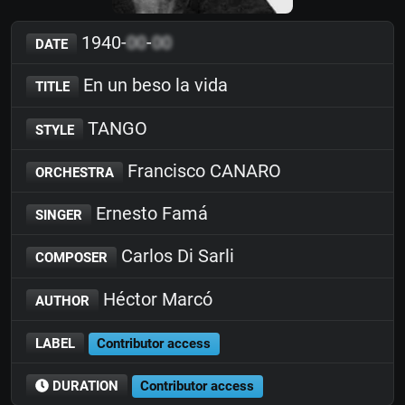
1940-
00
-
00
DATE
En un beso la vida
TITLE
TANGO
STYLE
Francisco CANARO
ORCHESTRA
Ernesto Famá
SINGER
Carlos Di Sarli
COMPOSER
Héctor Marcó
AUTHOR
LABEL
Contributor access
DURATION
Contributor access