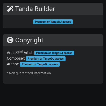
Tanda Builder
Premium or TangoDJ access
Copyright
nd
Artist/2
Artist:
Premium or TangoDJ access
Composer:
Premium or TangoDJ access
Author:
Premium or TangoDJ access
* Non guaranteed information