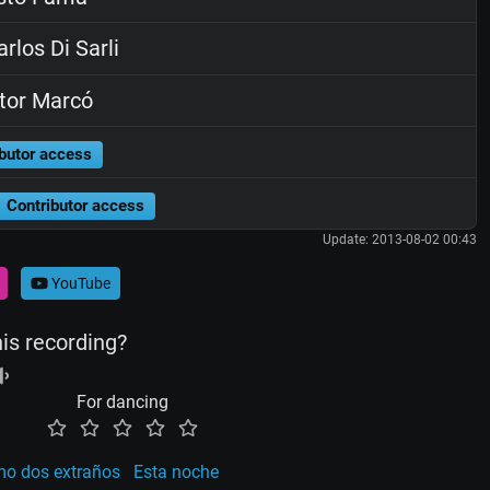
rlos Di Sarli
tor Marcó
butor access
Contributor access
Update: 2013-08-02 00:43
YouTube
his recording?
For dancing
o dos extraños
Esta noche