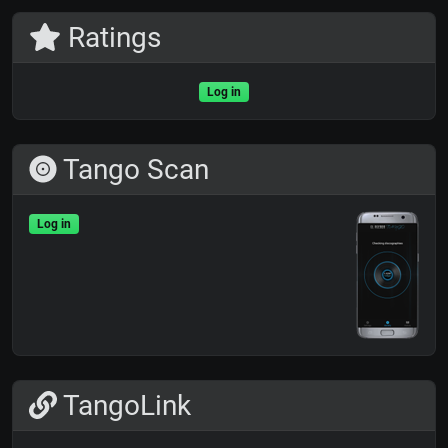
Ratings
Log in
Tango Scan
Log in
TangoLink