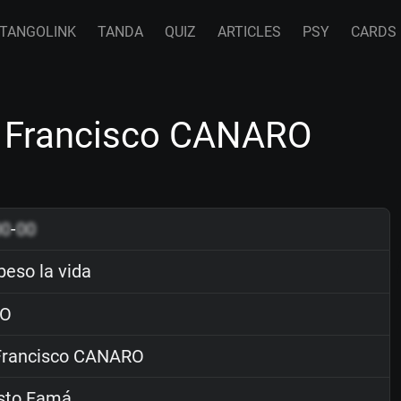
TANGOLINK
TANDA
QUIZ
ARTICLES
PSY
CARDS
y Francisco CANARO
00
-
00
beso la vida
O
rancisco CANARO
sto Famá