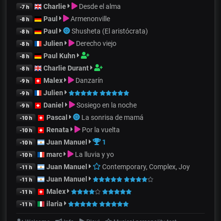
Charlie
Desde el alma
-7 h
Paul
Armenonville
-8 h
Paul
Shusheta (El aristócrata)
-8 h
Julien
Derecho viejo
-8 h
Paul Kuhn
-8 h
Charlie Durant
-8 h
Malex
Danzarín
-9 h
Julien
-9 h
Daniel
Sosiego en la noche
-9 h
Pascal
La sonrisa de mamá
-10 h
Renata
Por la vuelta
-10 h
Juan Manuel
1
-10 h
marc
La lluvia y yo
-10 h
Juan Manuel
Contemporary, Complex, Joy
-11 h
Juan Manuel
-11 h
Malex
-11 h
ilaria
-11 h