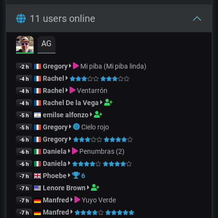
11 users online
AG
Gregory
Mi piba (Mi piba linda)
-2 h
Rachel
-4 h
Rachel
Ventarrón
-4 h
Rachel De la Vega
-4 h
emilse alfonzo
-5 h
Gregory
Cielo rojo
-5 h
Gregory
-6 h
Daniela
Penumbras (2)
-6 h
Daniela
-6 h
Phoebe
6
-7 h
Lenore Brown
-7 h
Manfred
Yuyo Verde
-7 h
Manfred
-7 h