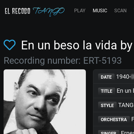
PLAY
MUSIC
SCAN
En un beso la vida b
Recording number: ERT-5193
1940-
DATE
En un 
TITLE
TANG
STYLE
F
ORCHESTRA
Erne
SINGER