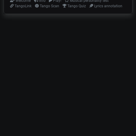
Welcome
Info
Play!
Musical personality test
TangoLink
Tango Scan
Tango Quiz
Lyrics annotation