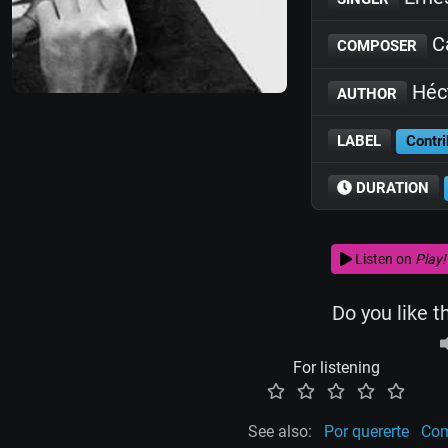
Ca
COMPOSER
Héc
AUTHOR
LABEL
Contri
DURATION
Listen on
Play!
Do you like t
For listening
See also:
Por quererte
Com