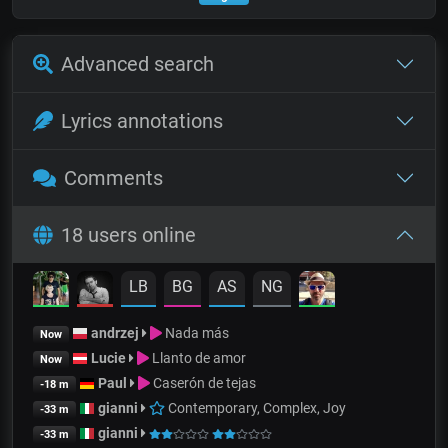
Advanced search
Lyrics annotations
Comments
18 users online
LB
BG
AS
NG
andrzej
Nada más
Now
Lucie
Llanto de amor
Now
Paul
Caserón de tejas
-18 m
gianni
Contemporary, Complex, Joy
-33 m
gianni
-33 m