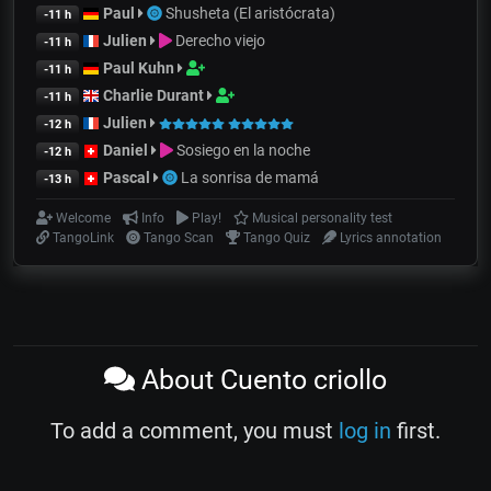
Paul
Shusheta (El aristócrata)
-11 h
Julien
Derecho viejo
-11 h
Paul Kuhn
-11 h
Charlie Durant
-11 h
Julien
-12 h
Daniel
Sosiego en la noche
-12 h
Pascal
La sonrisa de mamá
-13 h
Welcome
Info
Play!
Musical personality test
TangoLink
Tango Scan
Tango Quiz
Lyrics annotation
About Cuento criollo
To add a comment, you must
log in
first.