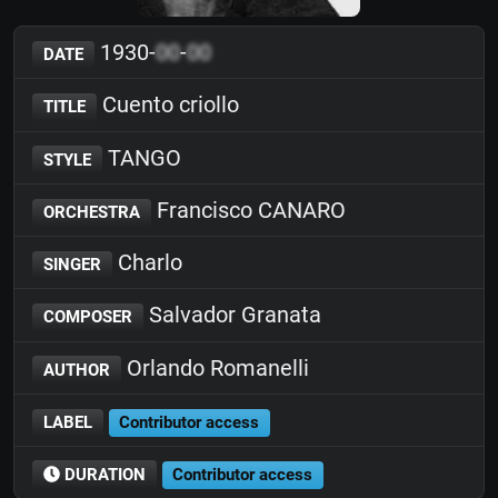
1930-
00
-
00
DATE
Cuento criollo
TITLE
TANGO
STYLE
Francisco CANARO
ORCHESTRA
Charlo
SINGER
Salvador Granata
COMPOSER
Orlando Romanelli
AUTHOR
LABEL
Contributor access
DURATION
Contributor access