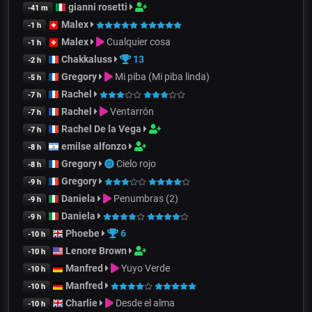
gianni rosetti
-41 m
Malex
-1 h
Malex
Cualquier cosa
-1 h
Chakkaluss
13
-2 h
Gregory
Mi piba (Mi piba linda)
-5 h
Rachel
-7 h
Rachel
Ventarrón
-7 h
Rachel De la Vega
-7 h
emilse alfonzo
-8 h
Gregory
Cielo rojo
-8 h
Gregory
-9 h
Daniela
Penumbras (2)
-9 h
Daniela
-9 h
Phoebe
6
-10 h
Lenore Brown
-10 h
Manfred
Yuyo Verde
-10 h
Manfred
-10 h
Charlie
Desde el alma
-10 h