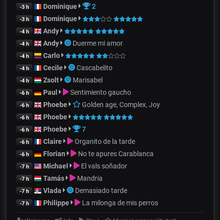
Dominique
2
-3 h
Dominique
-3 h
Andy
-4 h
Andy
Duerme mi amor
-4 h
Carlo
-4 h
Cecile
Cascabelito
-4 h
Zsolt
Marisabel
-4 h
Paul
Sentimiento gaucho
-6 h
Phoebe
Golden age, Complex, Joy
-6 h
Phoebe
-6 h
Phoebe
7
-6 h
Claire
Organito de la tarde
-6 h
Florian
No te apures Carablanca
-6 h
Michael
El vals soñador
-7 h
Tamás
Mandria
-7 h
Vlada
Demasiado tarde
-7 h
Philippe
La milonga de mis perros
-7 h