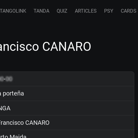
TANGOLINK
TANDA
QUIZ
ARTICLES
PSY
CARDS
Francisco CANARO
00
-
00
a porteña
NGA
rancisco CANARO
rto Maida