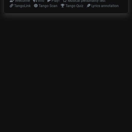
Welcome
Info
Play!
Musical personality test
TangoLink
Tango Scan
Tango Quiz
Lyrics annotation