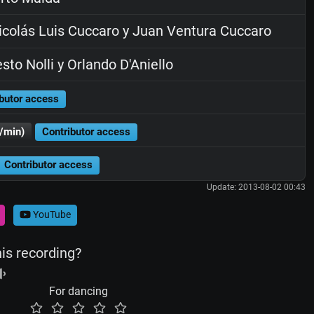
colás Luis Cuccaro y Juan Ventura Cuccaro
sto Nolli y Orlando D'Aniello
butor access
/min)
Contributor access
Contributor access
Update: 2013-08-02 00:43
YouTube
his recording?
For dancing