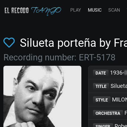
PLAY
MUSIC
SCAN
Silueta porteña by 
Recording number: ERT-5178
1936-
DATE
Siluet
TITLE
MILO
STYLE
F
ORCHESTRA
Robe
SINGER