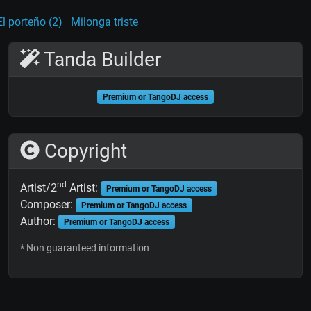
El porteño (2)
Milonga triste
Tanda Builder
Premium or TangoDJ access
Copyright
nd
Artist/2
Artist:
Premium or TangoDJ access
Composer:
Premium or TangoDJ access
Author:
Premium or TangoDJ access
* Non guaranteed information