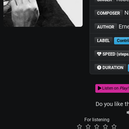
Ni
COMPOSER
Erne
AUTHOR
LABEL
Contri
SPEED (steps
DURATION
Listen on
Play!
Do you like t
For listening