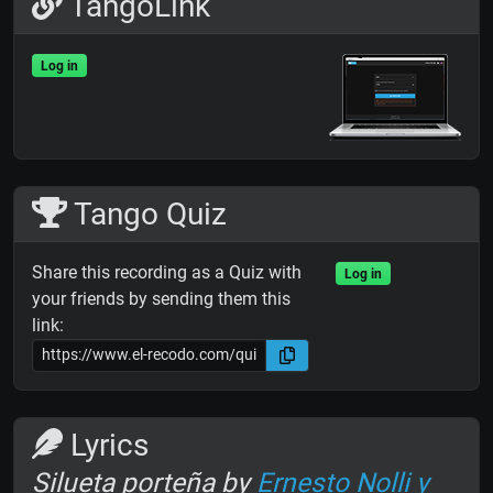
TangoLink
Log in
Tango Quiz
Share this recording as a Quiz with
Log in
your friends by sending them this
link:
Lyrics
Silueta porteña by
Ernesto Nolli y