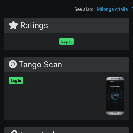
See also:
Milonga criolla
Ratings
Log in
Tango Scan
Log in