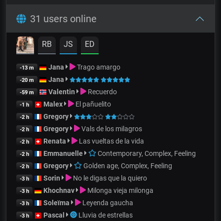
31 users online
RB
JS
ED
Jana
Trago amargo
-13 m
Jana
-20 m
Valentin
Recuerdo
-59 m
Malex
El pañuelito
-1 h
Gregory
-2 h
Gregory
Vals de los milagros
-2 h
Renata
Las vueltas de la vida
-2 h
Emmanuelle
Contemporary, Complex, Feeling
-2 h
Gregory
Golden age, Complex, Feeling
-2 h
Sorin
No le digas que la quiero
-3 h
Khochnav
Milonga vieja milonga
-3 h
Soleïma
Leyenda gaucha
-3 h
Pascal
Lluvia de estrellas
-3 h