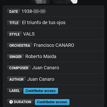
1938-
00
-
00
DATE
El triunfo de tus ojos
TITLE
VALS
STYLE
Francisco CANARO
ORCHESTRA
Roberto Maida
SINGER
Juan Canaro
COMPOSER
Juan Canaro
AUTHOR
LABEL
Contributor access
DURATION
Contributor access