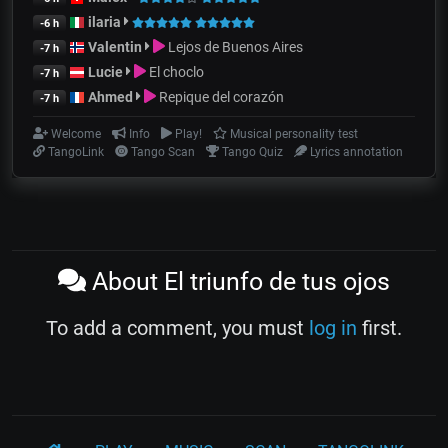
ilaria
-6 h
Valentin
Lejos de Buenos Aires
-7 h
Lucie
El choclo
-7 h
Ahmed
Repique del corazón
-7 h
Welcome
Info
Play!
Musical personality test
TangoLink
Tango Scan
Tango Quiz
Lyrics annotation
About El triunfo de tus ojos
To add a comment, you must
log in
first.