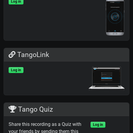
Log in
TangoLink
Log in
Tango Quiz
Share this recording as a Quiz with
Log in
your friends by sending them this