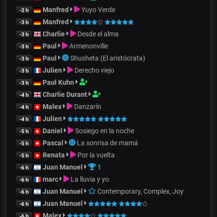
Manfred
Yuyo Verde
-2 h
Manfred
-3 h
Charlie
Desde el alma
-3 h
Paul
Armenonville
-3 h
Paul
Shusheta (El aristócrata)
-3 h
Julien
Derecho viejo
-3 h
Paul Kuhn
-3 h
Charlie Durant
-4 h
Malex
Danzarín
-4 h
Julien
-4 h
Daniel
Sosiego en la noche
-5 h
Pascal
La sonrisa de mamá
-5 h
Renata
Por la vuelta
-5 h
Juan Manuel
1
-6 h
marc
La lluvia y yo
-6 h
Juan Manuel
Contemporary, Complex, Joy
-6 h
Juan Manuel
-6 h
Malex
-6 h