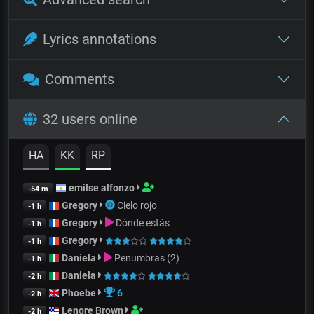
Lyrics annotations
Comments
32 users online
HA
KK
RP
emilse alfonzo
-54 m
Gregory
Cielo rojo
-1 h
Gregory
Dónde estás
-1 h
Gregory
-1 h
Daniela
Penumbras (2)
-1 h
Daniela
-2 h
Phoebe
6
-2 h
Lenore Brown
-2 h