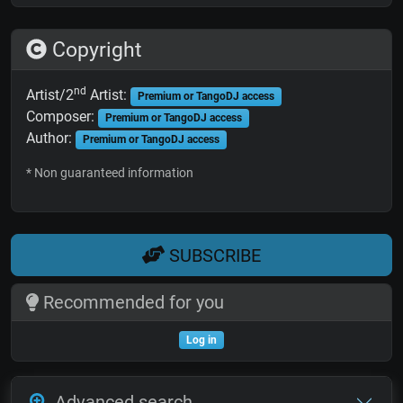
Copyright
nd
Artist/2
Artist:
Premium or TangoDJ access
Composer:
Premium or TangoDJ access
Author:
Premium or TangoDJ access
* Non guaranteed information
SUBSCRIBE
Recommended for you
Log in
Advanced search