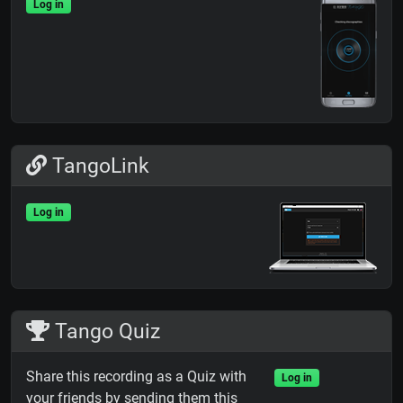
Log in
TangoLink
Log in
Tango Quiz
Share this recording as a Quiz with
Log in
your friends by sending them this