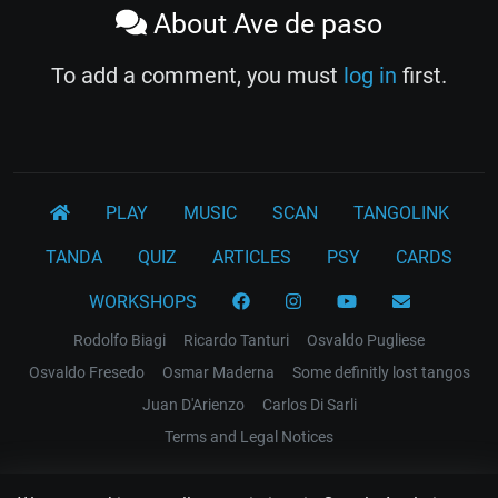
About Ave de paso
To add a comment, you must
log in
first.
PLAY
MUSIC
SCAN
TANGOLINK
TANDA
QUIZ
ARTICLES
PSY
CARDS
WORKSHOPS
Rodolfo Biagi
Ricardo Tanturi
Osvaldo Pugliese
Osvaldo Fresedo
Osmar Maderna
Some definitly lost tangos
Juan D'Arienzo
Carlos Di Sarli
Terms and Legal Notices
EL RECODO TANGO