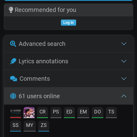
Recommended for you
Log in
Advanced search
Lyrics annotations
Comments
61 users online
CR
PS
ED
EM
DO
TS
SS
MY
ZS