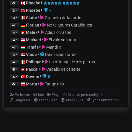
Phoebe
-3 h
Phoebe
7
-3 h
Claire
Organito de la tarde
-3 h
Florian
No te apures Carablanca
-4 h
Malex
Adiós corazón
-4 h
Michael
El vals soñador
-4 h
Tamás
Mandria
-4 h
Vlada
Demasiado tarde
-4 h
Philippe
La milonga de mis perros
-4 h
Pascal
Caballo de calesita
-5 h
Devrim
5
-5 h
Marta
Tango mio
-5 h
Welcome
Info
Play!
Musical personality test
TangoLink
Tango Scan
Tango Quiz
Lyrics annotation