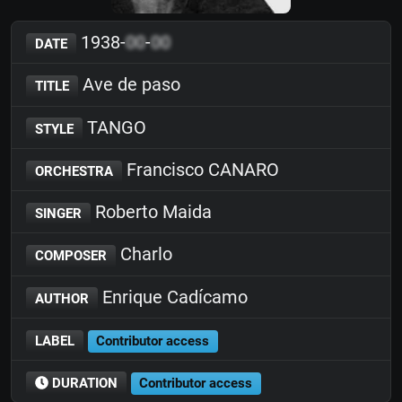
1938-
00
-
00
DATE
Ave de paso
TITLE
TANGO
STYLE
Francisco CANARO
ORCHESTRA
Roberto Maida
SINGER
Charlo
COMPOSER
Enrique Cadícamo
AUTHOR
LABEL
Contributor access
DURATION
Contributor access