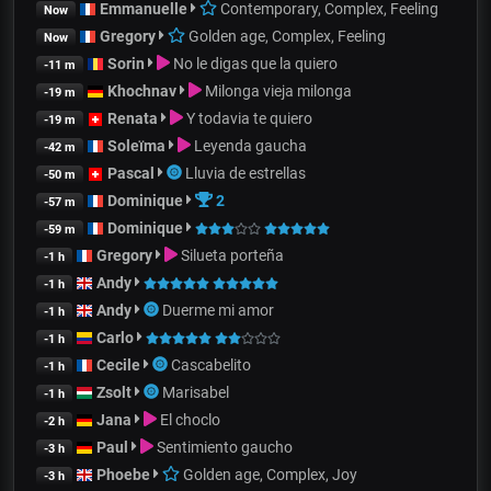
Emmanuelle
Contemporary, Complex, Feeling
Now
Gregory
Golden age, Complex, Feeling
Now
Sorin
No le digas que la quiero
-11 m
Khochnav
Milonga vieja milonga
-19 m
Renata
Y todavia te quiero
-19 m
Soleïma
Leyenda gaucha
-42 m
Pascal
Lluvia de estrellas
-50 m
Dominique
2
-57 m
Dominique
-59 m
Gregory
Silueta porteña
-1 h
Andy
-1 h
Andy
Duerme mi amor
-1 h
Carlo
-1 h
Cecile
Cascabelito
-1 h
Zsolt
Marisabel
-1 h
Jana
El choclo
-2 h
Paul
Sentimiento gaucho
-3 h
Phoebe
Golden age, Complex, Joy
-3 h