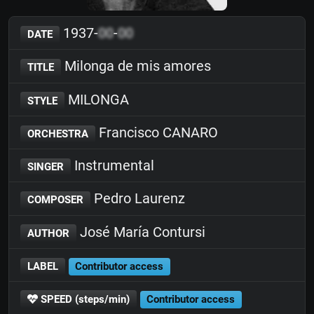
1937-
00
-
00
DATE
Milonga de mis amores
TITLE
MILONGA
STYLE
Francisco CANARO
ORCHESTRA
Instrumental
SINGER
Pedro Laurenz
COMPOSER
José María Contursi
AUTHOR
LABEL
Contributor access
SPEED (steps/min)
Contributor access