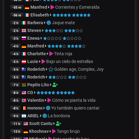
Manfred
Corrientes y Esmeralda
-55 m
Elisabeth
-56 m
Barbera
Jaque mate
-2 h
Steven
-2 h
Елена
-3 h
Manfred
-4 h
Charlotte
Tinta roja
-4 h
Lucie
Bajo un cielo de estrellas
-5 h
Roderich
Golden age, Complex, Joy
-5 h
Roderich
-5 h
Pepito Lito
-7 h
CG
-8 h
Valentin
Cómo se pianta la vida
-8 h
moreno
Yo también quiero cantar
-8 h
ARIEL
La bordona
-9 h
Scott Cantu
-11 h
Khochnav
Tango brujo
-13 h
Michael
Esta noche de luna