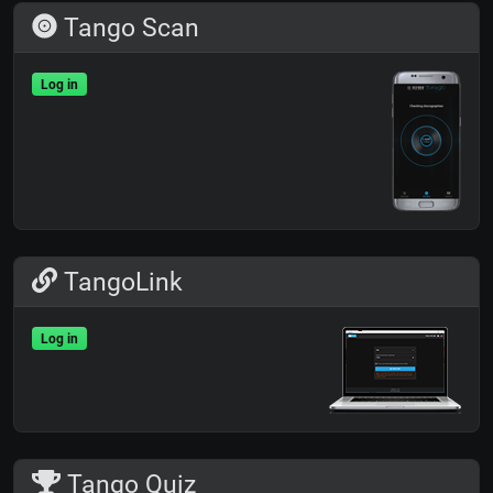
Tango Scan
Log in
TangoLink
Log in
Tango Quiz