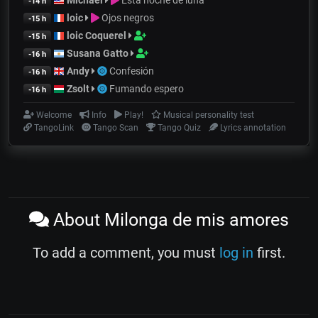
-14 h
loic
Ojos negros
-15 h
loic Coquerel
-15 h
Susana Gatto
-16 h
Andy
Confesión
-16 h
Zsolt
Fumando espero
-16 h
Welcome
Info
Play!
Musical personality test
TangoLink
Tango Scan
Tango Quiz
Lyrics annotation
About Milonga de mis amores
To add a comment, you must
log in
first.