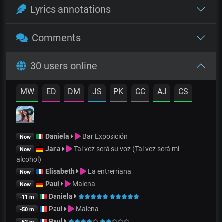
Lyrics annotations
Comments
30 users online
MW
ED
DM
JS
PK
CC
AJ
CS
Daniela
Bar Exposición
Now
Jana
Tal vez será su voz (Tal vez será mi
Now
alcohol)
Elisabeth
La entrerriana
Now
Paul
Malena
Now
Daniela
-11 m
Paul
Malena
-50 m
Paul
-52 m