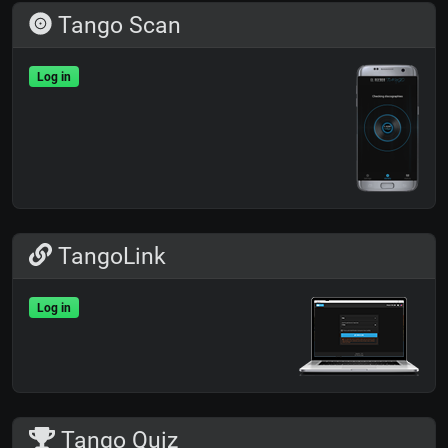
Tango Scan
Log in
TangoLink
Log in
Tango Quiz