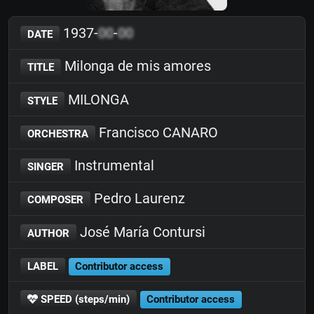
1937-
00
-
00
DATE
Milonga de mis amores
TITLE
MILONGA
STYLE
Francisco CANARO
ORCHESTRA
Instrumental
SINGER
Pedro Laurenz
COMPOSER
José María Contursi
AUTHOR
LABEL
Contributor access
SPEED (steps/min)
Contributor access