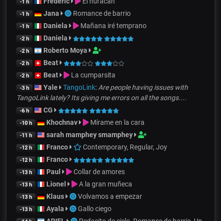
Frédéric
El huracán
-1 h
Jana
Romance de barrio
-1 h
Daniela
Mañana iré temprano
-1 h
Daniela
-2 h
Roberto Moya
-2 h
Beat
-2 h
Beat
La cumparsita
-2 h
Yale
TangoLink
:
Are people having issues with
-3 h
TangoLink lately? Its giving me errors on all the songs....
CG
-6 h
Khochnav
Mírame en la cara
-10 h
sarah mamphey smamphey
-11 h
Franco
Contemporary, Regular, Joy
-12 h
Franco
-12 h
Paul
Collar de amores
-13 h
Lionel
A la gran muñeca
-13 h
Klaus
Volvamos a empezar
-13 h
Ayala
Gallo ciego
-13 h