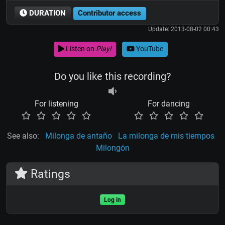
DURATION
Contributor access
Update: 2013-08-02 00:43
Listen on
Play!
YouTube
Do you like this recording?
For listening
For dancing
See also:
Milonga de antaño
La milonga de mis tiempos
Milongón
Ratings
Log in