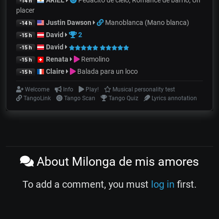
ARIEL
Pedacito de cielo, Romance de barrio, Un
-14 h
placer
Justin Dawson
Manoblanca (Mano blanca)
-14 h
David
2
-15 h
David
-15 h
Renata
Remolino
-15 h
Claire
Balada para un loco
-15 h
Welcome
Info
Play!
Musical personality test
TangoLink
Tango Scan
Tango Quiz
Lyrics annotation
About Milonga de mis amores
To add a comment, you must
log in
first.