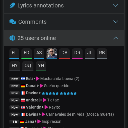
Lyrics annotations
Comments
25 users online
EL
ED
AS
DB
DR
JL
RB
HY
OД
YH
Esti
Muchachita buena (2)
Now
Danai
Sueño querido
Now
Davina
Now
andrzej
Tic tac
Now
Valentin
Rayito
Now
Davina
Carnavales de mi vida (Mosca muerta)
Now
Jana
Inspiración
-1 h