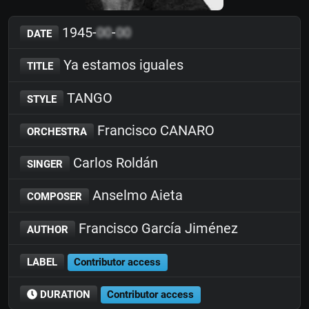
1945-
00
-
00
DATE
Ya estamos iguales
TITLE
TANGO
STYLE
Francisco CANARO
ORCHESTRA
Carlos Roldán
SINGER
Anselmo Aieta
COMPOSER
Francisco García Jiménez
AUTHOR
LABEL
Contributor access
DURATION
Contributor access