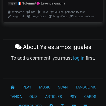
Soleïma
Leyenda gaucha
-17 h
Welcome
Info
Play!
Musical personality test
TangoLink
Tango Scan
Tango Quiz
Lyrics annotation
About Ya estamos iguales
To add a comment, you must
log in
first.
PLAY
MUSIC
SCAN
TANGOLINK
TANDA
QUIZ
ARTICLES
PSY
CARDS