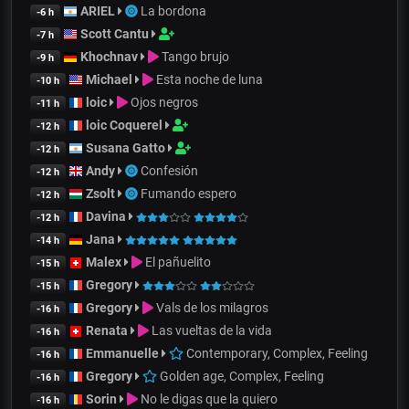
ARIEL
La bordona
-6 h
Scott Cantu
-7 h
Khochnav
Tango brujo
-9 h
Michael
Esta noche de luna
-10 h
loic
Ojos negros
-11 h
loic Coquerel
-12 h
Susana Gatto
-12 h
Andy
Confesión
-12 h
Zsolt
Fumando espero
-12 h
Davina
-12 h
Jana
-14 h
Malex
El pañuelito
-15 h
Gregory
-15 h
Gregory
Vals de los milagros
-16 h
Renata
Las vueltas de la vida
-16 h
Emmanuelle
Contemporary, Complex, Feeling
-16 h
Gregory
Golden age, Complex, Feeling
-16 h
Sorin
No le digas que la quiero
-16 h