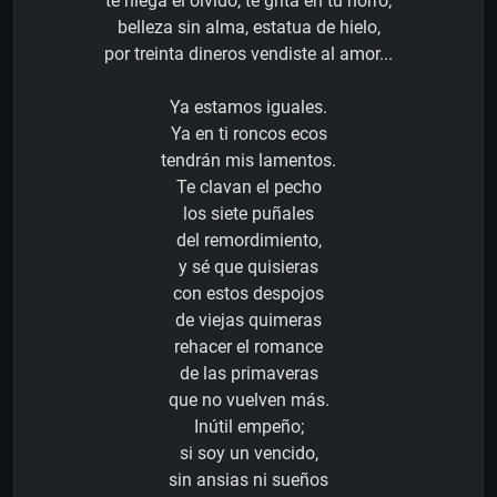
te niega el olvido, te grita en tu horro;
belleza sin alma, estatua de hielo,
por treinta dineros vendiste al amor...
Ya estamos iguales.
Ya en ti roncos ecos
tendrán mis lamentos.
Te clavan el pecho
los siete puñales
del remordimiento,
y sé que quisieras
con estos despojos
de viejas quimeras
rehacer el romance
de las primaveras
que no vuelven más.
Inútil empeño;
si soy un vencido,
sin ansias ni sueños