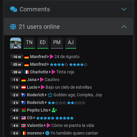
Comments
21 users online
TN
ED
PM
AJ
Manfred
24 de Agosto
-16 m
Manfred
-25 m
Charlotte
Tinta roja
-28 m
Jana
Cautivo
-1 h
Lucie
Bajo un cielo de estrellas
-1 h
Roderich
Golden age, Complex, Joy
-2 h
Roderich
-2 h
Pepito Lito
-4 h
CG
-4 h
Valentin
Cómo se pianta la vida
-4 h
moreno
Yo también quiero cantar
-5 h