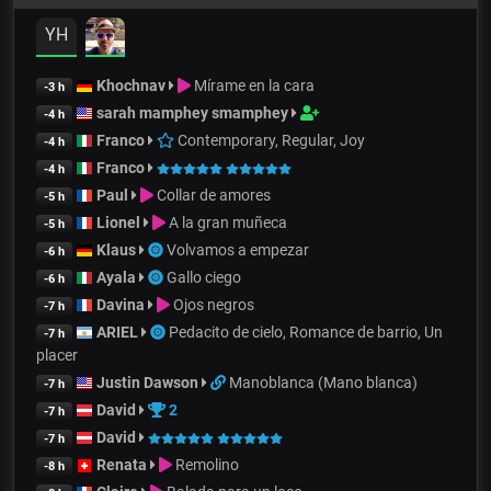
YH
Khochnav
Mírame en la cara
-3 h
sarah mamphey smamphey
-4 h
Franco
Contemporary, Regular, Joy
-4 h
Franco
-4 h
Paul
Collar de amores
-5 h
Lionel
A la gran muñeca
-5 h
Klaus
Volvamos a empezar
-6 h
Ayala
Gallo ciego
-6 h
Davina
Ojos negros
-7 h
ARIEL
Pedacito de cielo, Romance de barrio, Un
-7 h
placer
Justin Dawson
Manoblanca (Mano blanca)
-7 h
David
2
-7 h
David
-7 h
Renata
Remolino
-8 h