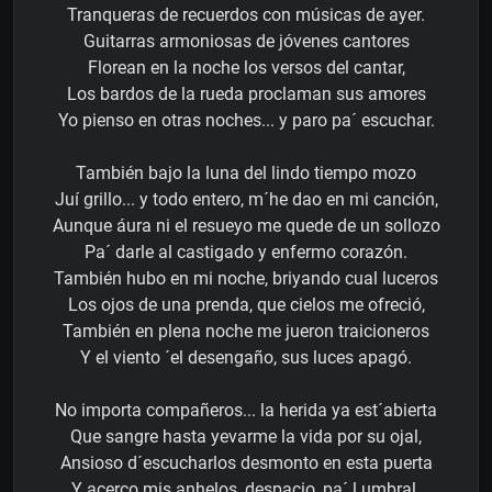
Tranqueras de recuerdos con músicas de ayer.
Guitarras armoniosas de jóvenes cantores
Florean en la noche los versos del cantar,
Los bardos de la rueda proclaman sus amores
Yo pienso en otras noches... y paro pa´ escuchar.
También bajo la luna del lindo tiempo mozo
Juí grillo... y todo entero, m´he dao en mi canción,
Aunque áura ni el resueyo me quede de un sollozo
Pa´ darle al castigado y enfermo corazón.
También hubo en mi noche, briyando cual luceros
Los ojos de una prenda, que cielos me ofreció,
También en plena noche me jueron traicioneros
Y el viento ´el desengaño, sus luces apagó.
No importa compañeros... la herida ya est´abierta
Que sangre hasta yevarme la vida por su ojal,
Ansioso d´escucharlos desmonto en esta puerta
Y acerco mis anhelos, despacio, pa´ l umbral.