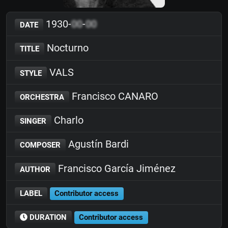
1930-
00
-
00
DATE
Nocturno
TITLE
VALS
STYLE
Francisco CANARO
ORCHESTRA
Charlo
SINGER
Agustín Bardi
COMPOSER
Francisco García Jiménez
AUTHOR
LABEL
Contributor access
DURATION
Contributor access