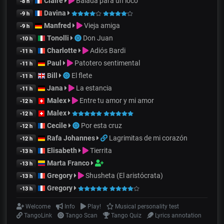
Claire
Balada para un loco
-8 h
Davina
-9 h
Manfred
Vieja amiga
-9 h
Tonolli
Don Juan
-10 h
Charlotte
Adiós Bardi
-11 h
Paul
Patotero sentimental
-11 h
Bill
El flete
-11 h
Jana
La estancia
-11 h
Malex
Entre tu amor y mi amor
-12 h
Malex
-12 h
Cecile
Por esta cruz
-12 h
Rafa Johannes
Lagrimitas de mi corazón
-12 h
Elisabeth
Tierrita
-13 h
Marta Franco
-13 h
Gregory
Shusheta (El aristócrata)
-13 h
Gregory
-13 h
Welcome
Info
Play!
Musical personality test
TangoLink
Tango Scan
Tango Quiz
Lyrics annotation