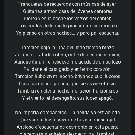
Tranqueras de recuerdos con músicas de ayer.
Guitarras armoniosas de jóvenes cantores
Florean en la noche los versos del cantar,
Los bardos de la rueda proclaman sus amores
Yo pienso en otras noches... y paro pa´ escuchar.
También bajo la luna del lindo tiempo mozo
Juí grillo... y todo entero, m´he dao en mi canción,
Aunque áura ni el resueyo me quede de un sollozo
Pa´ darle al castigado y enfermo corazón.
También hubo en mi noche, briyando cual luceros
Los ojos de una prenda, que cielos me ofreció,
También en plena noche me jueron traicioneros
Y el viento ´el desengaño, sus luces apagó.
No importa compañeros... la herida ya est´abierta
Que sangre hasta yevarme la vida por su ojal,
Ansioso d´escucharlos desmonto en esta puerta
Y acerco mis anhelos, despacio, pa´ l umbral.