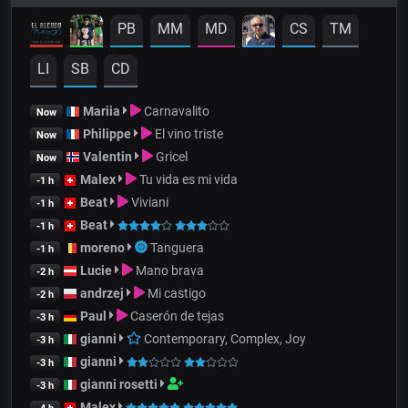
PB
MM
MD
CS
TM
LI
SB
CD
Mariia
Carnavalito
Now
Philippe
El vino triste
Now
Valentin
Gricel
Now
Malex
Tu vida es mi vida
-1 h
Beat
Viviani
-1 h
Beat
-1 h
moreno
Tanguera
-1 h
Lucie
Mano brava
-2 h
andrzej
Mi castigo
-2 h
Paul
Caserón de tejas
-3 h
gianni
Contemporary, Complex, Joy
-3 h
gianni
-3 h
gianni rosetti
-3 h
Malex