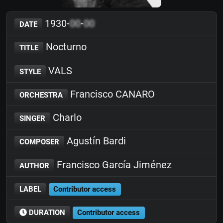
1930-
00
-
00
DATE
Nocturno
TITLE
VALS
STYLE
Francisco CANARO
ORCHESTRA
Charlo
SINGER
Agustín Bardi
COMPOSER
Francisco García Jiménez
AUTHOR
LABEL
Contributor access
DURATION
Contributor access