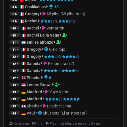
-4 h
Chakkaluss
13
-4 h
Gregory
Mi piba (Mi piba linda)
-8 h
Rachel
-9 h
Rachel
Ventarrón
-10 h
Rachel De la Vega
-10 h
emilse alfonzo
-11 h
Gregory
Cielo rojo
-11 h
Gregory
-12 h
Daniela
Penumbras (2)
-12 h
Daniela
-12 h
Phoebe
6
-12 h
Lenore Brown
-13 h
Manfred
Yuyo Verde
-13 h
Manfred
-13 h
Charlie
Desde el alma
-13 h
Paul
Shusheta (El aristócrata)
-14 h
Welcome
Info
Play!
Musical personality test