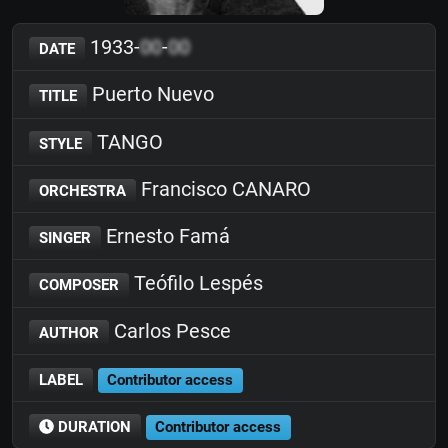
1933-
00
-
00
DATE
Puerto Nuevo
TITLE
TANGO
STYLE
Francisco CANARO
ORCHESTRA
Ernesto Famá
SINGER
Teófilo Lespés
COMPOSER
Carlos Pesce
AUTHOR
LABEL
Contributor access
DURATION
Contributor access