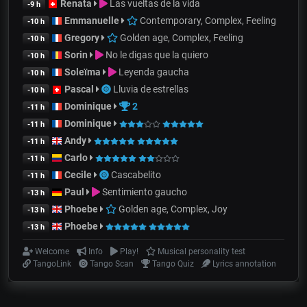
Renata
Las vueltas de la vida
-9 h
Emmanuelle
Contemporary, Complex, Feeling
-10 h
Gregory
Golden age, Complex, Feeling
-10 h
Sorin
No le digas que la quiero
-10 h
Soleïma
Leyenda gaucha
-10 h
Pascal
Lluvia de estrellas
-10 h
Dominique
2
-11 h
Dominique
-11 h
Andy
-11 h
Carlo
-11 h
Cecile
Cascabelito
-11 h
Paul
Sentimiento gaucho
-13 h
Phoebe
Golden age, Complex, Joy
-13 h
Phoebe
-13 h
Welcome
Info
Play!
Musical personality test
TangoLink
Tango Scan
Tango Quiz
Lyrics annotation