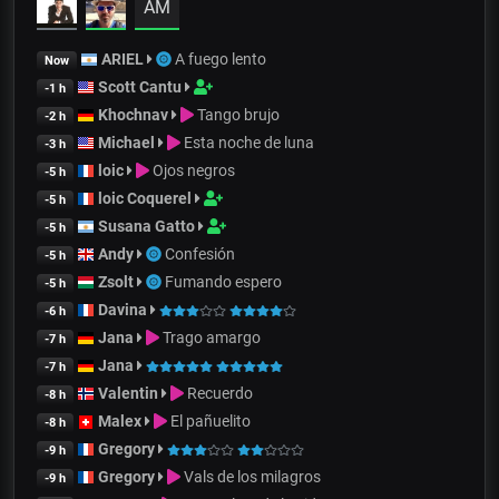
AM
ARIEL
A fuego lento
Now
Scott Cantu
-1 h
Khochnav
Tango brujo
-2 h
Michael
Esta noche de luna
-3 h
loic
Ojos negros
-5 h
loic Coquerel
-5 h
Susana Gatto
-5 h
Andy
Confesión
-5 h
Zsolt
Fumando espero
-5 h
Davina
-6 h
Jana
Trago amargo
-7 h
Jana
-7 h
Valentin
Recuerdo
-8 h
Malex
El pañuelito
-8 h
Gregory
-9 h
Gregory
Vals de los milagros
-9 h