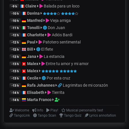
Claire
Balada para un loco
-9 h
Davina
-10 h
Manfred
Vieja amiga
-10 h
Tonolli
Don Juan
-11 h
Charlotte
Adiós Bardi
-12 h
Paul
Patotero sentimental
-12 h
Bill
El flete
-12 h
Jana
La estancia
-12 h
Malex
Entre tu amor y mi amor
-13 h
Malex
-13 h
Cecile
Por esta cruz
-13 h
Rafa Johannes
Lagrimitas de mi corazón
-13 h
Elisabeth
Tierrita
-14 h
Marta Franco
-14 h
Welcome
Info
Play!
Musical personality test
TangoLink
Tango Scan
Tango Quiz
Lyrics annotation