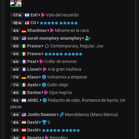
Esti
Vals del recuerdo
-17 m
CG
-32 m
Khochnav
Mírame en la cara
-4 h
sarah mamphey smamphey
-5 h
Franco
Contemporary, Regular, Joy
-5 h
Franco
-5 h
Paul
Collar de amores
-6 h
Lionel
A la gran muñeca
-6 h
Klaus
Volvamos a empezar
-7 h
Ayala
Gallo ciego
-7 h
Davina
Ojos negros
-8 h
ARIEL
Pedacito de cielo, Romance de barrio, Un
-8 h
placer
Justin Dawson
Manoblanca (Mano blanca)
-8 h
David
2
-8 h
David
-8 h
Renata
Remolino
-9 h