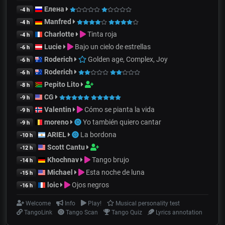
Елена
-4 h
Manfred
-4 h
Charlotte
Tinta roja
-4 h
Lucie
Bajo un cielo de estrellas
-6 h
Roderich
Golden age, Complex, Joy
-6 h
Roderich
-6 h
Pepito Lito
-8 h
CG
-9 h
Valentin
Cómo se pianta la vida
-9 h
moreno
Yo también quiero cantar
-9 h
ARIEL
La bordona
-10 h
Scott Cantu
-12 h
Khochnav
Tango brujo
-14 h
Michael
Esta noche de luna
-15 h
loic
Ojos negros
-16 h
Welcome
Info
Play!
Musical personality test
TangoLink
Tango Scan
Tango Quiz
Lyrics annotation