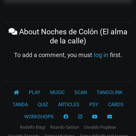
About Noches de Colón (El alma
de la calle)
To add a comment, you must
log in
first.
PLAY
MUSIC
SCAN
TANGOLINK
TANDA
QUIZ
ARTICLES
PSY
CARDS
WORKSHOPS
Rodolfo Biagi
Ricardo Tanturi
Osvaldo Pugliese
Osvaldo Fresedo
Osmar Maderna
Some definitly lost tangos