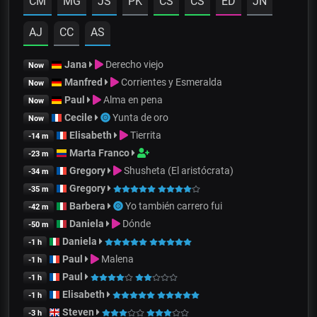
CM
MG
JS
PK
CS
CS
ED
JN
AJ
CC
AS
Jana
Derecho viejo
Now
Manfred
Corrientes y Esmeralda
Now
Paul
Alma en pena
Now
Cecile
Yunta de oro
Now
Elisabeth
Tierrita
-14 m
Marta Franco
-23 m
Gregory
Shusheta (El aristócrata)
-34 m
Gregory
-35 m
Barbera
Yo también carrero fui
-42 m
Daniela
Dónde
-50 m
Daniela
-1 h
Paul
Malena
-1 h
Paul
-1 h
Elisabeth
-1 h
Steven
-3 h