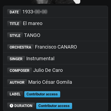
1933-
00
-
00
DATE
El mareo
TITLE
TANGO
STYLE
Francisco CANARO
ORCHESTRA
Instrumental
SINGER
Julio De Caro
COMPOSER
Mario César Gomila
AUTHOR
LABEL
Contributor access
DURATION
Contributor access