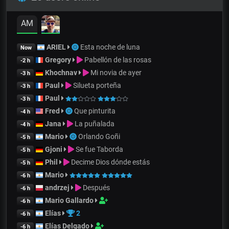
AM
ARIEL
Esta noche de luna
Now
Gregory
Pabellón de las rosas
-2 h
Khochnav
Mi novia de ayer
-3 h
Paul
Silueta porteña
-3 h
Paul
-3 h
Fred
Que pinturita
-4 h
Jana
La puñalada
-4 h
Mario
Orlando Goñi
-5 h
Gjoni
Se fue Taborda
-5 h
Phil
Decime Dios dónde estás
-5 h
Mario
-6 h
andrzej
Después
-6 h
Mario Gallardo
-6 h
Elías
2
-6 h
Elías Delgado
-6 h