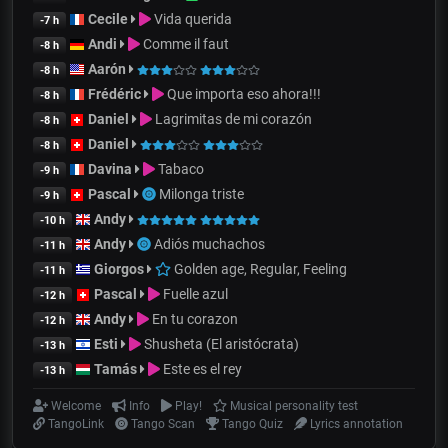
Cecile
Vida querida
-7 h
Andi
Comme il faut
-8 h
Aarón
-8 h
Frédéric
Que importa eso ahora!!!
-8 h
Daniel
Lagrimitas de mi corazón
-8 h
Daniel
-8 h
Davina
Tabaco
-9 h
Pascal
Milonga triste
-9 h
Andy
-10 h
Andy
Adiós muchachos
-11 h
Giorgos
Golden age, Regular, Feeling
-11 h
Pascal
Fuelle azul
-12 h
Andy
En tu corazon
-12 h
Esti
Shusheta (El aristócrata)
-13 h
Tamás
Este es el rey
-13 h
Welcome
Info
Play!
Musical personality test
TangoLink
Tango Scan
Tango Quiz
Lyrics annotation