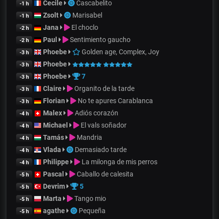
Cecile
Cascabelito
-1 h
Zsolt
Marisabel
-1 h
Jana
El choclo
-2 h
Paul
Sentimiento gaucho
-2 h
Phoebe
Golden age, Complex, Joy
-3 h
Phoebe
-3 h
Phoebe
7
-3 h
Claire
Organito de la tarde
-3 h
Florian
No te apures Carablanca
-3 h
Malex
Adiós corazón
-4 h
Michael
El vals soñador
-4 h
Tamás
Mandria
-4 h
Vlada
Demasiado tarde
-4 h
Philippe
La milonga de mis perros
-4 h
Pascal
Caballo de calesita
-5 h
Devrim
5
-5 h
Marta
Tango mio
-5 h
agathe
Pequeña
-5 h