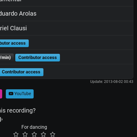
uardo Arolas
iel Clausi
butor access
/min)
Contributor access
Contributor access
Update: 2013-08-02 00:43
YouTube
his recording?
For dancing