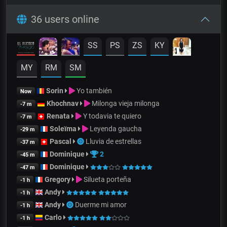
36 users online
SS
PS
ZS
KY
MY
RM
SM
Sorin
Yo también
Now
Khochnav
Milonga vieja milonga
-7 m
Renata
Y todavia te quiero
-7 m
Soleïma
Leyenda gaucha
-29 m
Pascal
Lluvia de estrellas
-37 m
Dominique
2
-45 m
Dominique
-47 m
Gregory
Silueta porteña
-1 h
Andy
-1 h
Andy
Duerme mi amor
-1 h
Carlo
-1 h