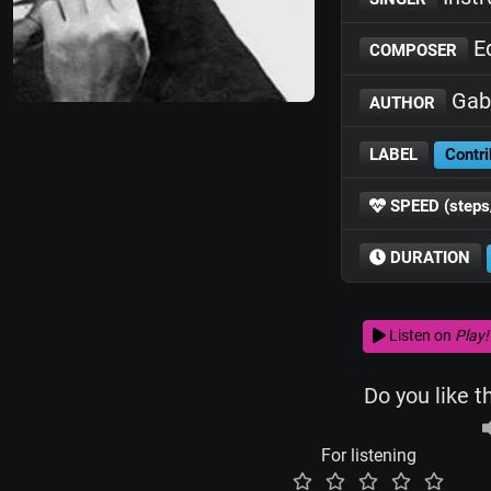
Ed
COMPOSER
Gabr
AUTHOR
LABEL
Contri
SPEED (steps
DURATION
Listen on
Play!
Do you like t
For listening