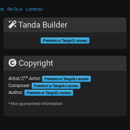
os
Re fa si
Lorenzo
Tanda Builder
Premium or TangoDJ access
Copyright
nd
Artist/2
Artist:
Premium or TangoDJ access
Composer:
Premium or TangoDJ access
Author:
Premium or TangoDJ access
* Non guaranteed information