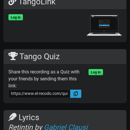
TangoLink
Log in
Tango Quiz
Share this recording as a Quiz with
Log in
your friends by sending them this
link:
Lyrics
Retintín by
Gabriel Clausi