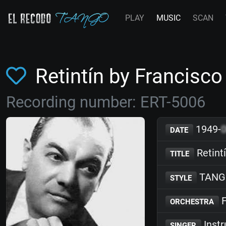
PLAY
MUSIC
SCAN
Retintín by Francis
Recording number: ERT-5006
1949-
DATE
Retint
TITLE
TANG
STYLE
F
ORCHESTRA
Inst
SINGER