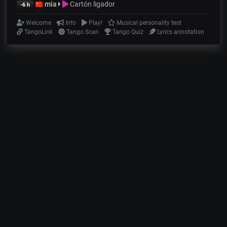
mia
Cartón ligador
-6 h
Welcome
Info
Play!
Musical personality test
TangoLink
Tango Scan
Tango Quiz
Lyrics annotation