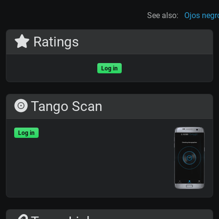
See also:
Ojos negr
Ratings
Log in
Tango Scan
Log in