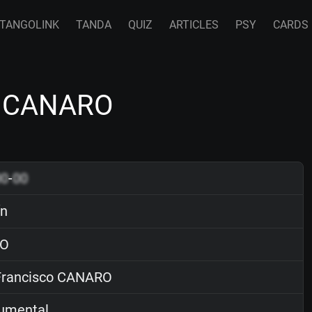
TANGOLINK
TANDA
QUIZ
ARTICLES
PSY
CARDS
co CANARO
00
-
00
ín
O
rancisco CANARO
rumental