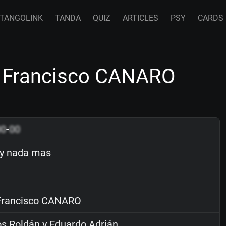
TANGOLINK
TANDA
QUIZ
ARTICLES
PSY
CARDS
y Francisco CANARO
00
-
00
y nada mas
rancisco CANARO
s Roldán y Eduardo Adrián