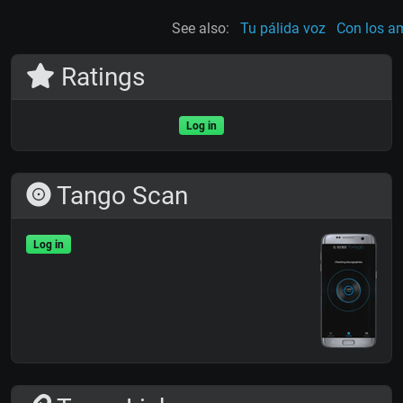
See also:
Tu pálida voz
Con los a
Ratings
Log in
Tango Scan
Log in