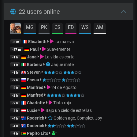
22 users online
MG
PK
CS
ED
WS
AM
Elisabeth
La maleva
-6 m
Paul
Suavemente
-37 m
Jana
La vida es corta
-1 h
Barbera
Jaque mate
-1 h
Steven
-1 h
Елена
-2 h
Manfred
24 de Agosto
-2 h
Manfred
-2 h
Charlotte
Tinta roja
-2 h
Lucie
Bajo un cielo de estrellas
-4 h
Roderich
Golden age, Complex, Joy
-4 h
Roderich
-4 h
Pepito Lito
-6 h