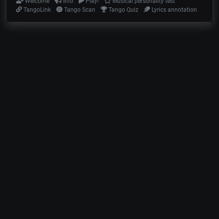
Welcome
Info
Play!
Musical personality test
TangoLink
Tango Scan
Tango Quiz
Lyrics annotation