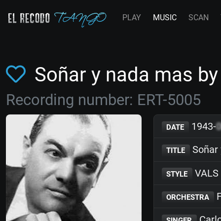
PLAY
MUSIC
SCAN
Soñar y nada mas b
Recording number: ERT-5005
1943-
DATE
Soñar 
TITLE
VALS
STYLE
F
ORCHESTRA
Carlo
SINGER