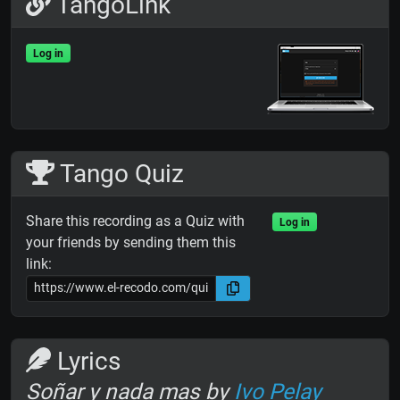
TangoLink
Log in
Tango Quiz
Share this recording as a Quiz with
Log in
your friends by sending them this
link:
Lyrics
Soñar y nada mas by
Ivo Pelay