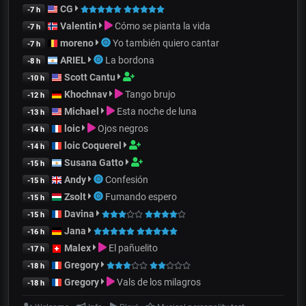
CG
-7 h
Valentin
Cómo se pianta la vida
-7 h
moreno
Yo también quiero cantar
-7 h
ARIEL
La bordona
-8 h
Scott Cantu
-10 h
Khochnav
Tango brujo
-12 h
Michael
Esta noche de luna
-13 h
loic
Ojos negros
-14 h
loic Coquerel
-14 h
Susana Gatto
-15 h
Andy
Confesión
-15 h
Zsolt
Fumando espero
-15 h
Davina
-15 h
Jana
-16 h
Malex
El pañuelito
-17 h
Gregory
-18 h
Gregory
Vals de los milagros
-18 h