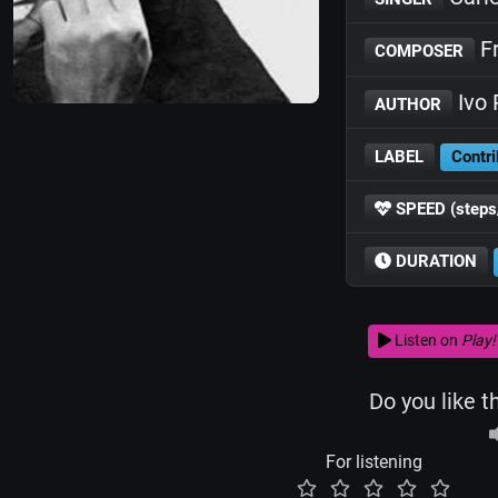
Fr
COMPOSER
Ivo 
AUTHOR
LABEL
Contri
SPEED (steps
DURATION
Listen on
Play!
Do you like t
For listening