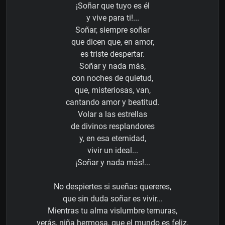
¡Soñar que tuyo es él
y vive para ti!...
Soñar, siempre soñar
que dicen que, en amor,
es triste despertar.
Soñar y nada más,
con noches de quietud,
que, misteriosas, van,
cantando amor y beatitud.
Volar a las estrellas
de divinos resplandores
y, en esa eternidad,
vivir un ideal...
¡Soñar y nada más!...
No despiertes si sueñas quereres,
que sin duda soñar es vivir...
Mientras tu alma vislumbre ternuras,
verás, niña hermosa, que el mundo es feliz.