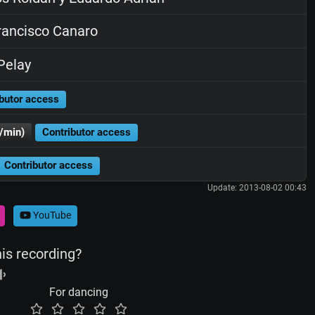
ancisco Canaro
Pelay
butor access
/min)
Contributor access
Contributor access
Update: 2013-08-02 00:43
YouTube
his recording?
For dancing