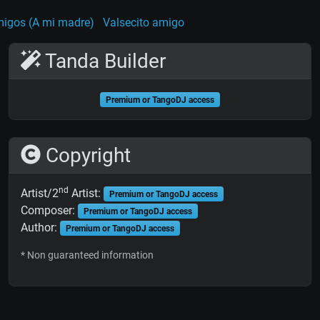
migos (A mi madre)
Valsecito amigo
Tanda Builder
Premium or TangoDJ access
Copyright
nd
Artist/2
Artist:
Premium or TangoDJ access
Composer:
Premium or TangoDJ access
Author:
Premium or TangoDJ access
* Non guaranteed information