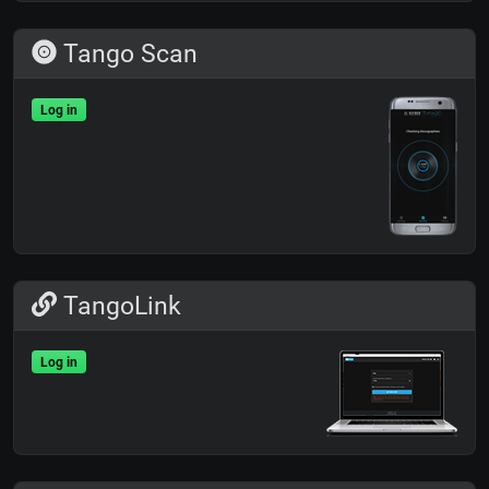
Tango Scan
Log in
TangoLink
Log in