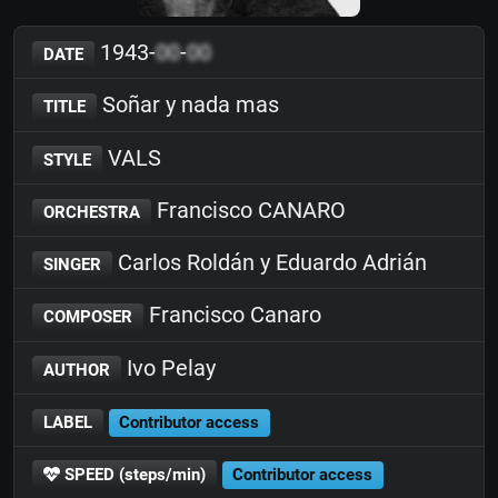
1943-
00
-
00
DATE
Soñar y nada mas
TITLE
VALS
STYLE
Francisco CANARO
ORCHESTRA
Carlos Roldán y Eduardo Adrián
SINGER
Francisco Canaro
COMPOSER
Ivo Pelay
AUTHOR
LABEL
Contributor access
SPEED (steps/min)
Contributor access