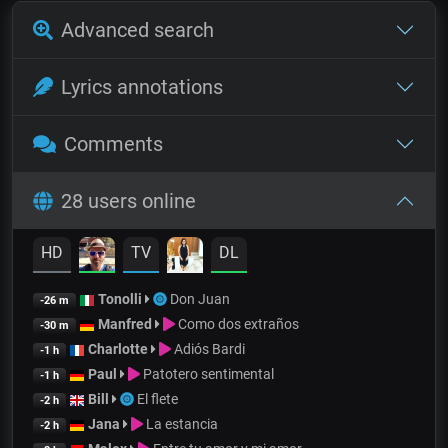
Advanced search
Lyrics annotations
Comments
28 users online
HD
TV
DL
Tonolli
Don Juan
-26 m
Manfred
Como dos extraños
-30 m
Charlotte
Adiós Bardi
-1 h
Paul
Patotero sentimental
-1 h
Bill
El flete
-2 h
Jana
La estancia
-2 h