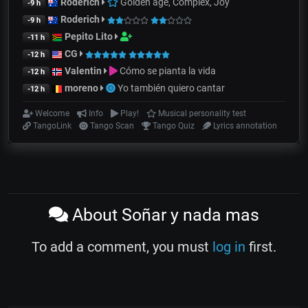
Roderich
Golden age, Complex, Joy
-9 h
Roderich
-9 h
Pepito Lito
-11 h
CG
-12 h
Valentin
Cómo se pianta la vida
-12 h
moreno
Yo también quiero cantar
-12 h
Welcome
Info
Play!
Musical personality test
TangoLink
Tango Scan
Tango Quiz
Lyrics annotation
About Soñar y nada mas
To add a comment, you must
log in
first.