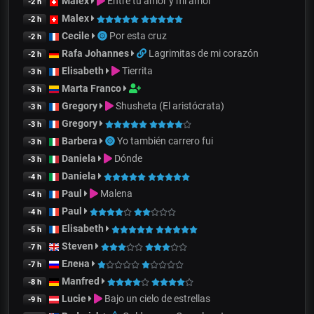
Malex
Entre tu amor y mi amor
-2 h
Malex
-2 h
Cecile
Por esta cruz
-2 h
Rafa Johannes
Lagrimitas de mi corazón
-2 h
Elisabeth
Tierrita
-3 h
Marta Franco
-3 h
Gregory
Shusheta (El aristócrata)
-3 h
Gregory
-3 h
Barbera
Yo también carrero fui
-3 h
Daniela
Dónde
-3 h
Daniela
-4 h
Paul
Malena
-4 h
Paul
-4 h
Elisabeth
-5 h
Steven
-7 h
Елена
-7 h
Manfred
-8 h
Lucie
Bajo un cielo de estrellas
-9 h