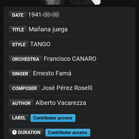
1941-
00
-
00
DATE
Mañana juega
TITLE
TANGO
STYLE
Francisco CANARO
ORCHESTRA
Ernesto Famá
SINGER
José Pérez Roselli
COMPOSER
Alberto Vacarezza
AUTHOR
LABEL
Contributor access
DURATION
Contributor access