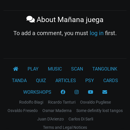
About Mañana juega
To add a comment, you must
log in
first.
PLAY
MUSIC
SCAN
TANGOLINK
TANDA
QUIZ
ARTICLES
PSY
CARDS
WORKSHOPS
Rodolfo Biagi
Ricardo Tanturi
Osvaldo Pugliese
Osvaldo Fresedo
Osmar Maderna
Some definitly lost tangos
Juan D'Arienzo
Carlos Di Sarli
Terms and Legal Notices