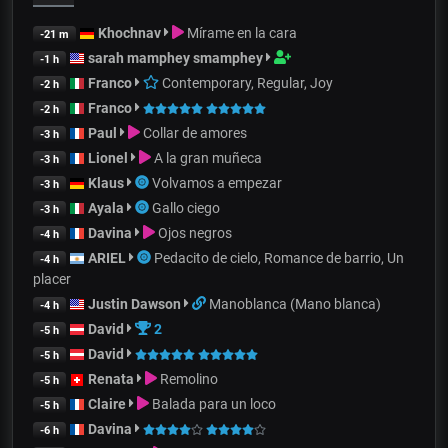
Khochnav
Mírame en la cara
-21 m
sarah mamphey smamphey
-1 h
Franco
Contemporary, Regular, Joy
-2 h
Franco
-2 h
Paul
Collar de amores
-3 h
Lionel
A la gran muñeca
-3 h
Klaus
Volvamos a empezar
-3 h
Ayala
Gallo ciego
-3 h
Davina
Ojos negros
-4 h
ARIEL
Pedacito de cielo, Romance de barrio, Un
-4 h
placer
Justin Dawson
Manoblanca (Mano blanca)
-4 h
David
2
-5 h
David
-5 h
Renata
Remolino
-5 h
Claire
Balada para un loco
-5 h
Davina
-6 h