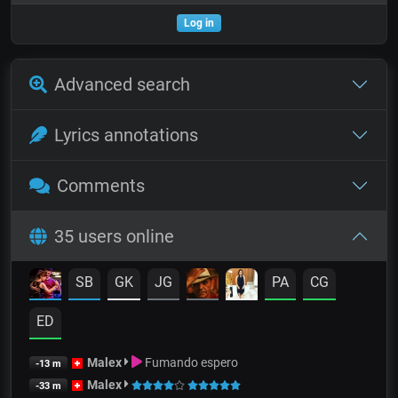
Log in
Advanced search
Lyrics annotations
Comments
35 users online
SB
GK
JG
PA
CG
ED
Malex
Fumando espero
-13 m
Malex
-33 m