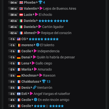
Phoebe
4
-34 m
Valentin
Lejos de Buenos Aires
-38 m
Lucie
El choclo
-38 m
Daniela
-43 m
Daniela
Cartón ligador
-45 m
Ahmed
Repique del corazón
-52 m
CG
-1 h
moreno
El talento
-1 h
Cecile
Independencia
-1 h
Danai
Quién lo habría de pensar
-1 h
Lena
Gallo ciego
-1 h
Mariia
Amurado
-2 h
Khochnav
Rawson
-3 h
Chakkaluss
13
-3 h
Denis
Ventarrón
-3 h
Esti
Angel Vargas el ruiseñor
-3 h
Cecile
En este rincón amigo
-4 h
Cecile
-4 h