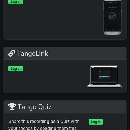
Log in
TangoLink
Log in
Tango Quiz
Share this recording as a Quiz with
Log in
your friends by sending them this