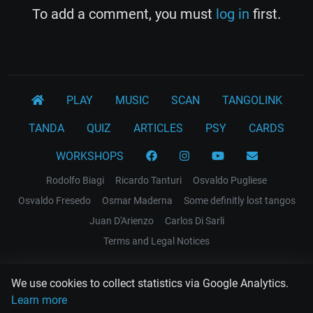
To add a comment, you must
log in
first.
PLAY
MUSIC
SCAN
TANGOLINK
TANDA
QUIZ
ARTICLES
PSY
CARDS
WORKSHOPS
Rodolfo Biagi
Ricardo Tanturi
Osvaldo Pugliese
Osvaldo Fresedo
Osmar Maderna
Some definitly lost tangos
Juan D'Arienzo
Carlos Di Sarli
Terms and Legal Notices
EL RECODO TANGO
We use cookies to collect statistics via Google Analytics.
Design Web: Gregory DIAZ
Learn more