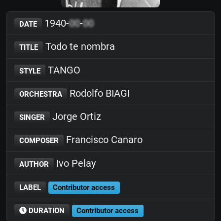
1940-
00
-
00
DATE
Todo te nombra
TITLE
TANGO
STYLE
Rodolfo BIAGI
ORCHESTRA
Jorge Ortiz
SINGER
Francisco Canaro
COMPOSER
Ivo Pelay
AUTHOR
LABEL
Contributor access
DURATION
Contributor access