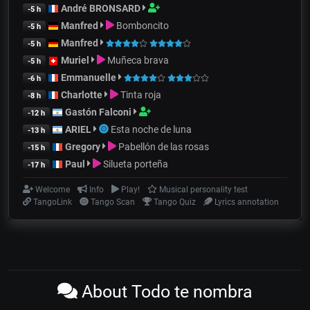
André BRONSARD
-5 h
Manfred
Bomboncito
-5 h
Manfred
-5 h
Muriel
Muñeca brava
-5 h
Emmanuelle
-6 h
Charlotte
Tinta roja
-8 h
Gastón Falconi
-12 h
ARIEL
Esta noche de luna
-13 h
Gregory
Pabellón de las rosas
-15 h
Paul
Silueta porteña
-17 h
Welcome
Info
Play!
Musical personality test
TangoLink
Tango Scan
Tango Quiz
Lyrics annotation
About Todo te nombra