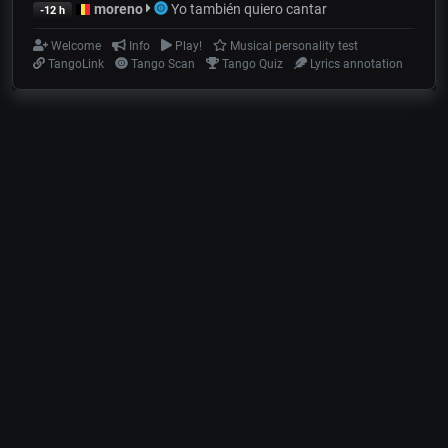
moreno
Yo también quiero cantar
-12 h
Welcome
Info
Play!
Musical personality test
TangoLink
Tango Scan
Tango Quiz
Lyrics annotation