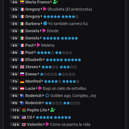
Marta Franco
-3 h
Gregory
Shusheta (El aristócrata)
-3 h
Gregory
-3 h
Barbera
Yo también carrero fui
-3 h
Daniela
Dónde
-3 h
Daniela
-3 h
Paul
Malena
-4 h
Paul
-4 h
Elisabeth
-4 h
Steven
-6 h
Елена
-6 h
Manfred
-7 h
Lucie
Bajo un cielo de estrellas
-9 h
Roderich
Golden age, Complex, Joy
-9 h
Roderich
-9 h
Pepito Lito
-11 h
CG
-12 h
Valentin
Cómo se pianta la vida
-12 h