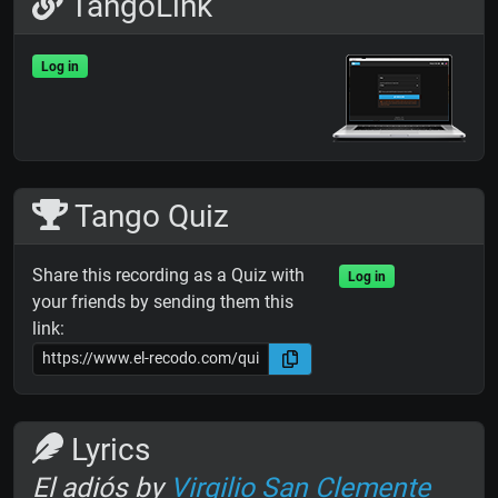
TangoLink
Log in
Tango Quiz
Share this recording as a Quiz with
Log in
your friends by sending them this
link:
Lyrics
El adiós by
Virgilio San Clemente