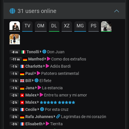
31 users online
TV
OM
DL
XZ
MG
PS
Tonolli
Don Juan
-8 m
Manfred
Como dos extraños
-11 m
Charlotte
Adiós Bardi
-1 h
Paul
Patotero sentimental
-1 h
Bill
El flete
-1 h
Jana
La estancia
-1 h
Malex
Entre tu amor y mi amor
-2 h
Malex
-2 h
Cecile
Por esta cruz
-2 h
Rafa Johannes
Lagrimitas de mi corazón
-2 h
Elisabeth
Tierrita
-3 h