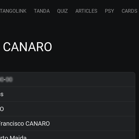
TANGOLINK
TANDA
QUIZ
ARTICLES
PSY
CARDS
co CANARO
00
-
00
ós
O
rancisco CANARO
rto Maida