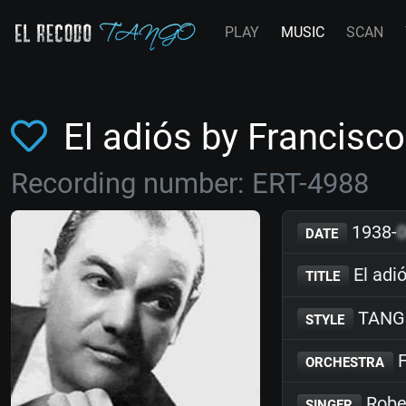
PLAY
MUSIC
SCAN
El adiós by Francis
Recording number: ERT-4988
1938-
DATE
El adi
TITLE
TANG
STYLE
F
ORCHESTRA
Robe
SINGER