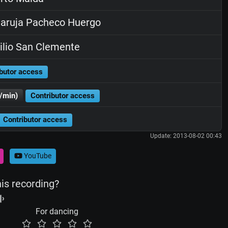
aruja Pacheco Huergo
ilio San Clemente
butor access
/min)
Contributor access
Contributor access
Update: 2013-08-02 00:43
YouTube
his recording?
For dancing