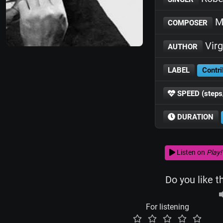
M
COMPOSER
Virg
AUTHOR
LABEL
Contri
SPEED (steps
DURATION
Listen on
Play!
Do you like t
For listening