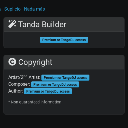
a
Suplicio
Nada más
Tanda Builder
Premium or TangoDJ access
Copyright
nd
Artist/2
Artist:
Premium or TangoDJ access
Composer:
Premium or TangoDJ access
Author:
Premium or TangoDJ access
* Non guaranteed information