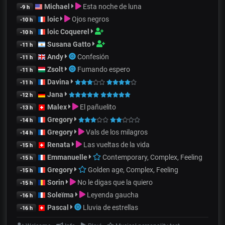
Michael
Esta noche de luna
-9 h
loic
Ojos negros
-10 h
loic Coquerel
-10 h
Susana Gatto
-11 h
Andy
Confesión
-11 h
Zsolt
Fumando espero
-11 h
Davina
-11 h
Jana
-12 h
Malex
El pañuelito
-13 h
Gregory
-14 h
Gregory
Vals de los milagros
-14 h
Renata
Las vueltas de la vida
-15 h
Emmanuelle
Contemporary, Complex, Feeling
-15 h
Gregory
Golden age, Complex, Feeling
-15 h
Sorin
No le digas que la quiero
-15 h
Soleïma
Leyenda gaucha
-16 h
Pascal
Lluvia de estrellas
-16 h