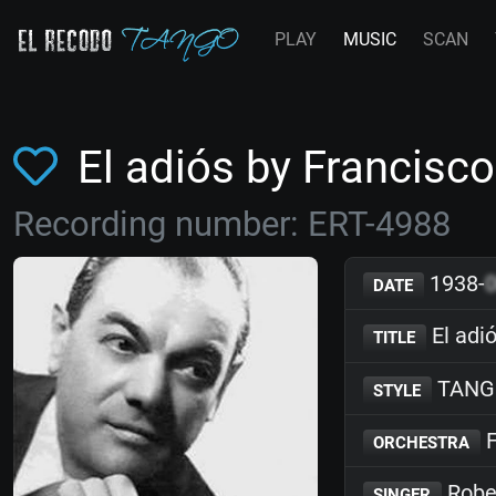
PLAY
MUSIC
SCAN
El adiós by Francis
Recording number: ERT-4988
1938-
DATE
El adi
TITLE
TANG
STYLE
F
ORCHESTRA
Robe
SINGER