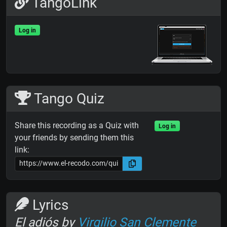
TangoLink
Log in
Tango Quiz
Share this recording as a Quiz with
Log in
your friends by sending them this
link:
Lyrics
El adiós by
Virgilio San Clemente