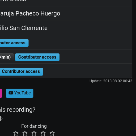
aruja Pacheco Huergo
ilio San Clemente
butor access
/min)
Contributor access
Contributor access
Update: 2013-08-02 00:43
YouTube
his recording?
For dancing