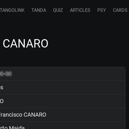
TANGOLINK
TANDA
QUIZ
ARTICLES
PSY
CARDS
co CANARO
00
-
00
ós
O
rancisco CANARO
rto Maida