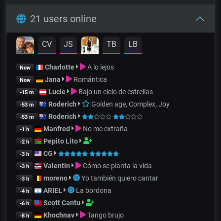
21 users online
CV
JS
TB
LB
Charlotte
A lo lejos
Now
Jana
Romántica
Now
Lucie
Bajo un cielo de estrellas
-15 m
Roderich
Golden age, Complex, Joy
-53 m
Roderich
-53 m
Manfred
No me extraña
-1 h
Pepito Lito
-2 h
CG
-3 h
Valentin
Cómo se pianta la vida
-3 h
moreno
Yo también quiero cantar
-3 h
ARIEL
La bordona
-4 h
Scott Cantu
-6 h
Khochnav
Tango brujo
-8 h