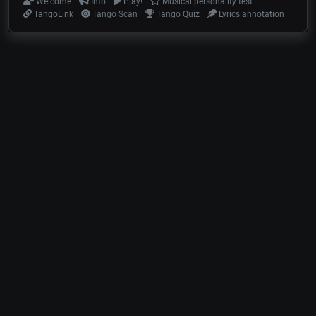
Welcome
Info
Play!
Musical personality test
TangoLink
Tango Scan
Tango Quiz
Lyrics annotation