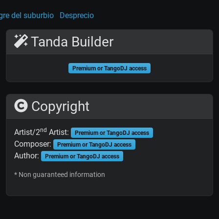
re del suburbio
Desprecio
Tanda Builder
Premium or TangoDJ access
Copyright
nd
Artist/2
Artist:
Premium or TangoDJ access
Composer:
Premium or TangoDJ access
Author:
Premium or TangoDJ access
* Non guaranteed information