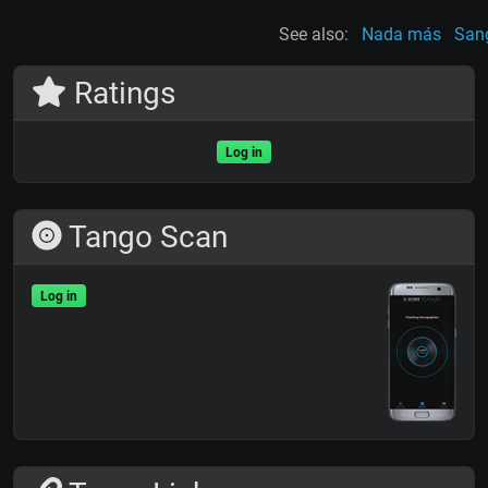
See also:
Nada más
Sang
Ratings
Log in
Tango Scan
Log in