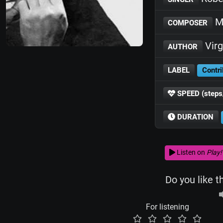
M
COMPOSER
Virg
AUTHOR
LABEL
Contri
SPEED (steps
DURATION
Listen on
Play!
Do you like t
For listening