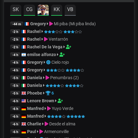
SK
CG
KK
VB
Gregory
Mi piba (Mi piba linda)
-44 m
Rachel
-2 h
Rachel
Ventarrón
-2 h
Rachel De la Vega
-2 h
emilse alfonzo
-4 h
Gregory
Cielo rojo
-4 h
Gregory
-4 h
Daniela
Penumbras (2)
-5 h
Daniela
-5 h
Phoebe
6
-5 h
Lenore Brown
-6 h
Manfred
Yuyo Verde
-6 h
Manfred
-6 h
Charlie
Desde el alma
-6 h
Paul
Armenonville
-6 h