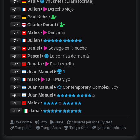
Paul
Shusheta (El aristócrata)
-7 h
Julien
Derecho viejo
-7 h
Paul Kuhn
-7 h
Charlie Durant
-7 h
Malex
Danzarín
-7 h
Julien
-7 h
Daniel
Sosiego en la noche
-8 h
Pascal
La sonrisa de mamá
-8 h
Renata
Por la vuelta
-9 h
Juan Manuel
1
-9 h
marc
La lluvia y yo
-9 h
Juan Manuel
Contemporary, Complex, Joy
-9 h
Juan Manuel
-9 h
Malex
-9 h
ilaria
-10 h
Welcome
Info
Play!
Musical personality test
TangoLink
Tango Scan
Tango Quiz
Lyrics annotation