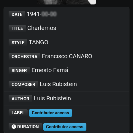
1941-
00
-
00
DATE
Charlemos
TITLE
TANGO
STYLE
Francisco CANARO
ORCHESTRA
Ernesto Famá
SINGER
Luis Rubistein
COMPOSER
Luis Rubistein
AUTHOR
LABEL
Contributor access
DURATION
Contributor access