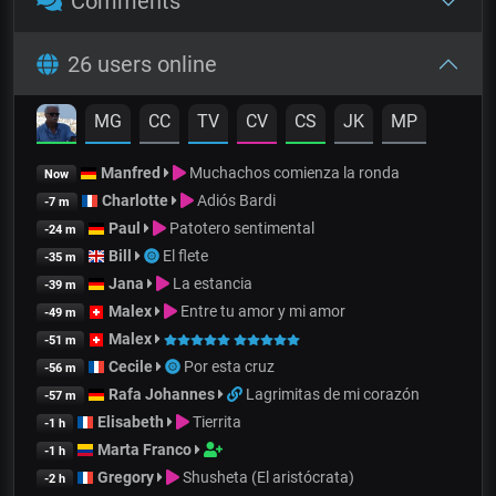
Comments
26 users online
MG
CC
TV
CV
CS
JK
MP
Manfred
Muchachos comienza la ronda
Now
Charlotte
Adiós Bardi
-7 m
Paul
Patotero sentimental
-24 m
Bill
El flete
-35 m
Jana
La estancia
-39 m
Malex
Entre tu amor y mi amor
-49 m
Malex
-51 m
Cecile
Por esta cruz
-56 m
Rafa Johannes
Lagrimitas de mi corazón
-57 m
Elisabeth
Tierrita
-1 h
Marta Franco
-1 h
Gregory
Shusheta (El aristócrata)
-2 h