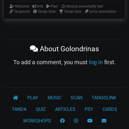
Welcome
Info
Play!
Musical personality test
TangoLink
Tango Scan
Tango Quiz
Lyrics annotation
About Golondrinas
To add a comment, you must
log in
first.
PLAY
MUSIC
SCAN
TANGOLINK
TANDA
QUIZ
ARTICLES
PSY
CARDS
WORKSHOPS