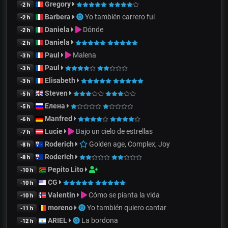
Gregory
-2 h
Barbera
Yo también carrero fui
-2 h
Daniela
Dónde
-2 h
Daniela
-2 h
Paul
Malena
-3 h
Paul
-3 h
Elisabeth
-3 h
Steven
-5 h
Елена
-5 h
Manfred
-6 h
Lucie
Bajo un cielo de estrellas
-7 h
Roderich
Golden age, Complex, Joy
-8 h
Roderich
-8 h
Pepito Lito
-10 h
CG
-10 h
Valentin
Cómo se pianta la vida
-10 h
moreno
Yo también quiero cantar
-11 h
ARIEL
La bordona
-12 h