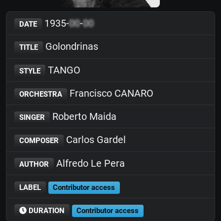
1935-
00
-
00
DATE
Golondrinas
TITLE
TANGO
STYLE
Francisco CANARO
ORCHESTRA
Roberto Maida
SINGER
Carlos Gardel
COMPOSER
Alfredo Le Pera
AUTHOR
LABEL
Contributor access
DURATION
Contributor access