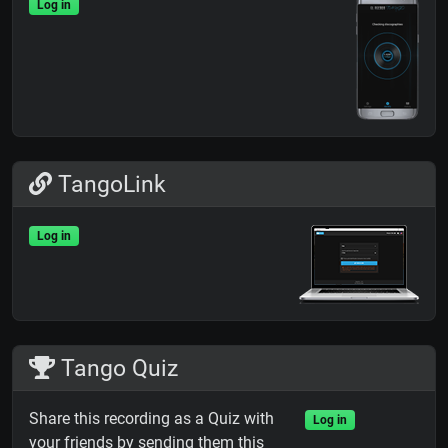
Log in
TangoLink
Log in
Tango Quiz
Share this recording as a Quiz with
Log in
your friends by sending them this