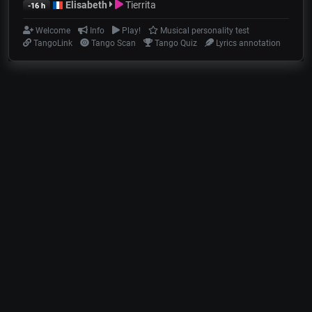
Elisabeth
Tierrita
-16 h
Welcome
Info
Play!
Musical personality test
TangoLink
Tango Scan
Tango Quiz
Lyrics annotation