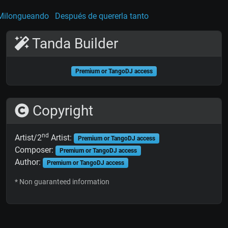
Milongueando
Después de quererla tanto
Tanda Builder
Premium or TangoDJ access
Copyright
nd
Artist/2
Artist:
Premium or TangoDJ access
Composer:
Premium or TangoDJ access
Author:
Premium or TangoDJ access
* Non guaranteed information