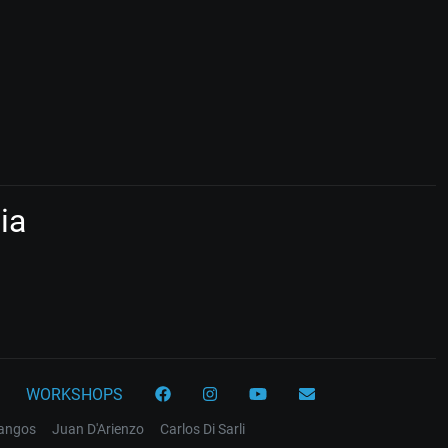
ia
WORKSHOPS
tangos
Juan D'Arienzo
Carlos Di Sarli