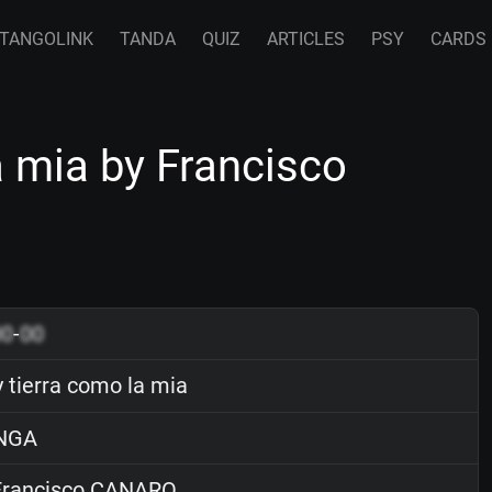
TANGOLINK
TANDA
QUIZ
ARTICLES
PSY
CARDS
a mia by Francisco
00
-
00
 tierra como la mia
NGA
rancisco CANARO