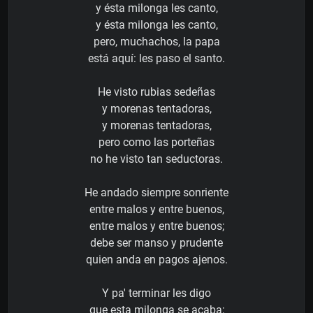
y ésta milonga les canto,
y ésta milonga les canto,
pero, muchachos, la papa
está aquí: les paso el santo.
He visto rubias sedeñas
y morenas tentadoras,
y morenas tentadoras,
pero como las porteñas
no he visto tan seductoras.
He andado siempre sonriente
entre malos y entre buenos,
entre malos y entre buenos;
debe ser manso y prudente
quien anda en pagos ajenos.
Y pa' terminar les digo
que esta milonga se acaba;