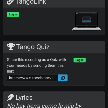
TangoLink
Log in
Tango Quiz
Share this recording as a Quiz with
Log in
your friends by sending them this
link:
Lyrics
No hay tierra como la mia by