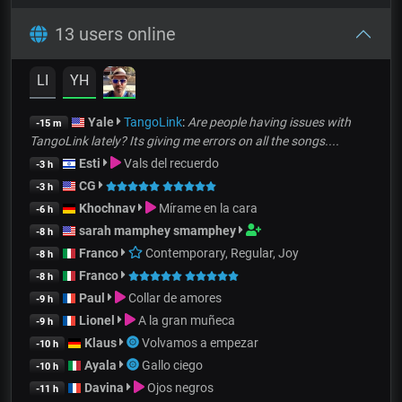
13 users online
LI
YH
Yale
TangoLink
:
Are people having issues with
-15 m
TangoLink lately? Its giving me errors on all the songs....
Esti
Vals del recuerdo
-3 h
CG
-3 h
Khochnav
Mírame en la cara
-6 h
sarah mamphey smamphey
-8 h
Franco
Contemporary, Regular, Joy
-8 h
Franco
-8 h
Paul
Collar de amores
-9 h
Lionel
A la gran muñeca
-9 h
Klaus
Volvamos a empezar
-10 h
Ayala
Gallo ciego
-10 h
Davina
Ojos negros
-11 h