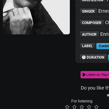
Erne
SINGER
C
COMPOSER
Enr
AUTHOR
LABEL
Contri
DURATION
Listen on
Play!
Do you like t
For listening