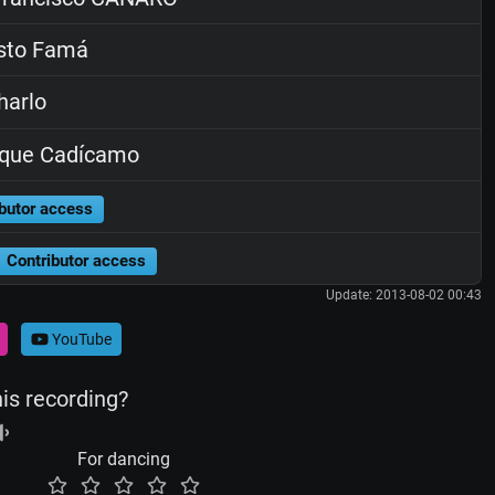
sto Famá
harlo
ique Cadícamo
butor access
Contributor access
Update: 2013-08-02 00:43
YouTube
his recording?
For dancing