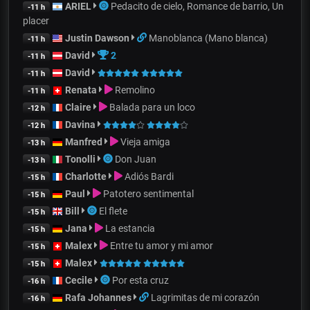
ARIEL
Pedacito de cielo, Romance de barrio, Un
-11 h
placer
Justin Dawson
Manoblanca (Mano blanca)
-11 h
David
2
-11 h
David
-11 h
Renata
Remolino
-11 h
Claire
Balada para un loco
-12 h
Davina
-12 h
Manfred
Vieja amiga
-13 h
Tonolli
Don Juan
-13 h
Charlotte
Adiós Bardi
-15 h
Paul
Patotero sentimental
-15 h
Bill
El flete
-15 h
Jana
La estancia
-15 h
Malex
Entre tu amor y mi amor
-15 h
Malex
-15 h
Cecile
Por esta cruz
-16 h
Rafa Johannes
Lagrimitas de mi corazón
-16 h