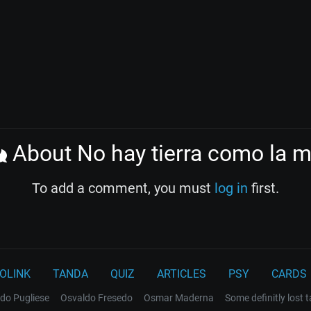
About No hay tierra como la m
To add a comment, you must
log in
first.
OLINK
TANDA
QUIZ
ARTICLES
PSY
CARDS
do Pugliese
Osvaldo Fresedo
Osmar Maderna
Some definitly lost 