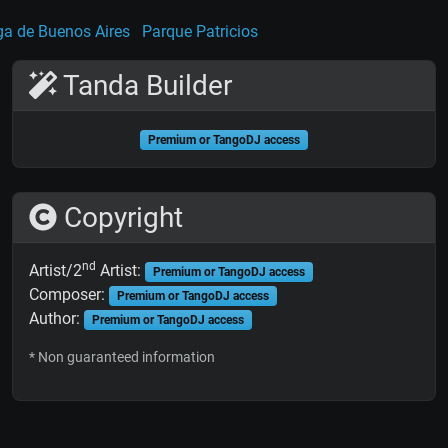
ga de Buenos Aires
Parque Patricios
Tanda Builder
Premium or TangoDJ access
Copyright
nd
Artist/2
Artist:
Premium or TangoDJ access
Composer:
Premium or TangoDJ access
Author:
Premium or TangoDJ access
* Non guaranteed information