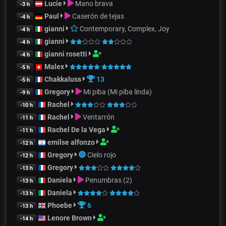
Lucie
Mano brava
-3 h
Paul
Caserón de tejas
-4 h
gianni
Contemporary, Complex, Joy
-4 h
gianni
-4 h
gianni rosetti
-4 h
Malex
-5 h
Chakkaluss
13
-5 h
Gregory
Mi piba (Mi piba linda)
-9 h
Rachel
-10 h
Rachel
Ventarrón
-11 h
Rachel De la Vega
-11 h
emilse alfonzo
-12 h
Gregory
Cielo rojo
-12 h
Gregory
-13 h
Daniela
Penumbras (2)
-13 h
Daniela
-13 h
Phoebe
6
-13 h
Lenore Brown
-14 h