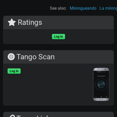
See also:
Milongueando
La milon
Ratings
Log in
Tango Scan
Log in