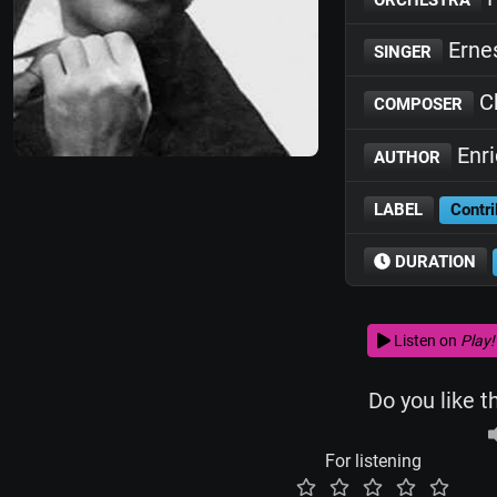
Erne
SINGER
C
COMPOSER
Enr
AUTHOR
LABEL
Contri
DURATION
Listen on
Play!
Do you like t
For listening