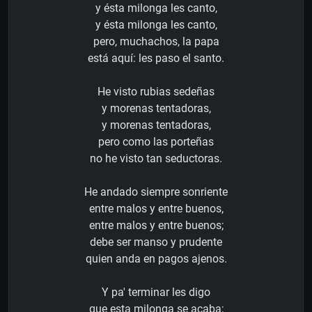
y ésta milonga les canto,
y ésta milonga les canto,
pero, muchachos, la papa
está aquí: les paso el santo.
He visto rubias sedeñas
y morenas tentadoras,
y morenas tentadoras,
pero como las porteñas
no he visto tan seductoras.
He andado siempre sonriente
entre malos y entre buenos,
entre malos y entre buenos;
debe ser manso y prudente
quien anda en pagos ajenos.
Y pa' terminar les digo
que esta milonga se acaba;