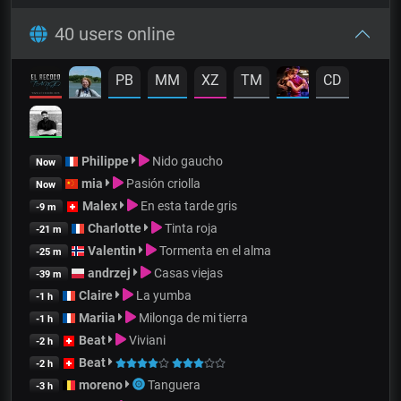
40 users online
PB
MM
XZ
TM
CD
Philippe
Nido gaucho
Now
mia
Pasión criolla
Now
Malex
En esta tarde gris
-9 m
Charlotte
Tinta roja
-21 m
Valentin
Tormenta en el alma
-25 m
andrzej
Casas viejas
-39 m
Claire
La yumba
-1 h
Mariia
Milonga de mi tierra
-1 h
Beat
Viviani
-2 h
Beat
-2 h
moreno
Tanguera
-3 h