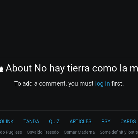
About No hay tierra como la m
To add a comment, you must
log in
first.
OLINK
TANDA
QUIZ
ARTICLES
PSY
CARDS
do Pugliese
Osvaldo Fresedo
Osmar Maderna
Some definitly lost 