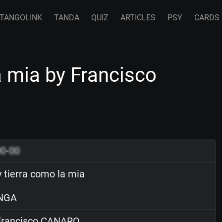
TANGOLINK
TANDA
QUIZ
ARTICLES
PSY
CARDS
a mia by Francisco
00
-
00
 tierra como la mia
NGA
rancisco CANARO