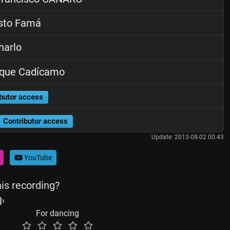
sto Famá
harlo
ique Cadícamo
butor access
Contributor access
Update: 2013-08-02 00:43
YouTube
his recording?
For dancing