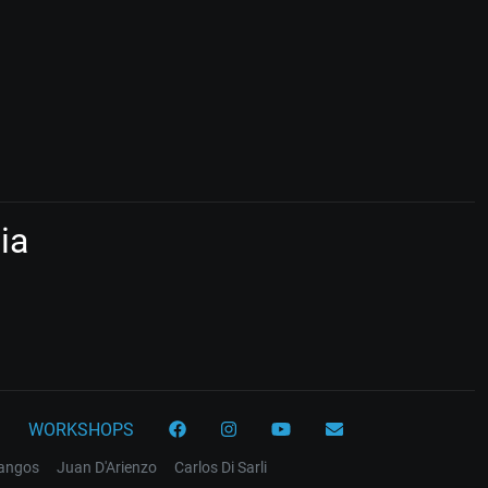
ia
WORKSHOPS
tangos
Juan D'Arienzo
Carlos Di Sarli