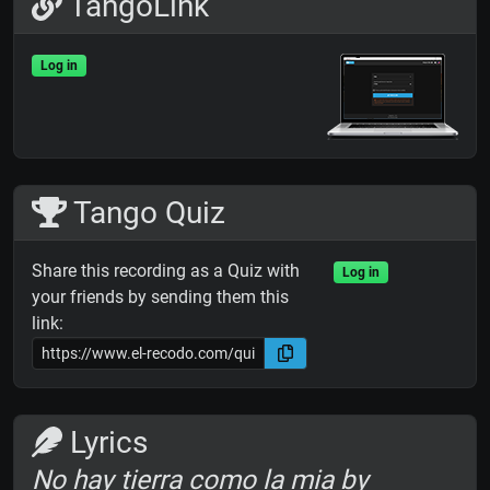
TangoLink
Log in
Tango Quiz
Share this recording as a Quiz with
Log in
your friends by sending them this
link:
Lyrics
No hay tierra como la mia by