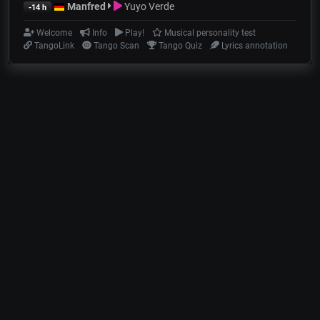
Manfred
Yuyo Verde
-14 h
Welcome
Info
Play!
Musical personality test
TangoLink
Tango Scan
Tango Quiz
Lyrics annotation