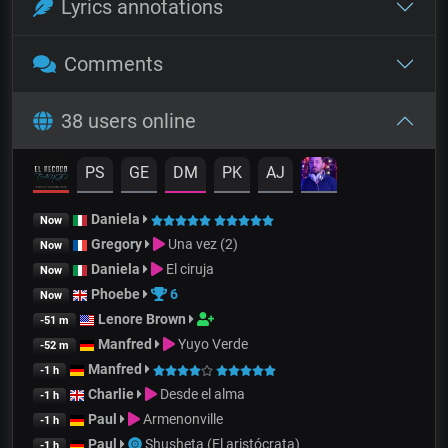
Lyrics annotations
Comments
38 users online
PS
GE
DM
PK
AJ
Daniela
Now
Gregory
Una vez (2)
Now
Daniela
El ciruja
Now
Phoebe
6
Now
Lenore Brown
-51 m
Manfred
Yuyo Verde
-52 m
Manfred
-1 h
Charlie
Desde el alma
-1 h
Paul
Armenonville
-1 h
Paul
Shusheta (El aristócrata)
-1 h