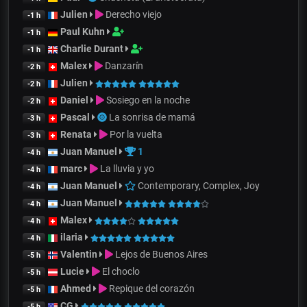
Julien
Derecho viejo
-1 h
Paul Kuhn
-1 h
Charlie Durant
-1 h
Malex
Danzarín
-2 h
Julien
-2 h
Daniel
Sosiego en la noche
-2 h
Pascal
La sonrisa de mamá
-3 h
Renata
Por la vuelta
-3 h
Juan Manuel
1
-4 h
marc
La lluvia y yo
-4 h
Juan Manuel
Contemporary, Complex, Joy
-4 h
Juan Manuel
-4 h
Malex
-4 h
ilaria
-4 h
Valentin
Lejos de Buenos Aires
-5 h
Lucie
El choclo
-5 h
Ahmed
Repique del corazón
-5 h
CG
-5 h