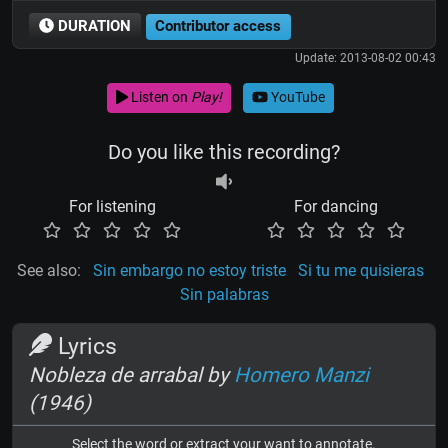
DURATION
Contributor access
Update: 2013-08-02 00:43
Listen on
Play!
YouTube
Do you like this recording?
For listening
For dancing
See also:
Sin embargo no estoy triste
Si tu me quisieras
Sin palabras
Lyrics
Nobleza de arrabal by
Homero Manzi
(1946)
Select the word or extract your want to annotate.