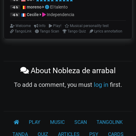
moreno
El talento
-6 h
Cecile
Independencia
-6 h
Welcome
Info
Play!
Musical personality test
TangoLink
Tango Scan
Tango Quiz
Lyrics annotation
About Nobleza de arrabal
To add a comment, you must
log in
first.
PLAY
MUSIC
SCAN
TANGOLINK
TANDA
QUIZ
ARTICLES
PSY
CARDS