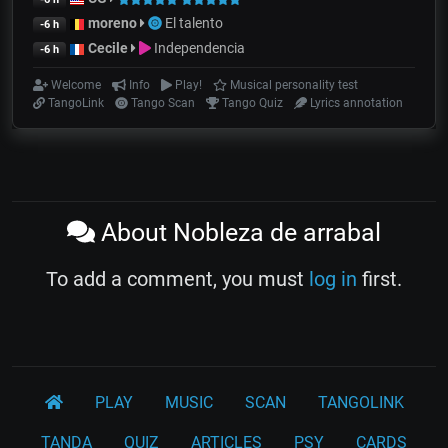
moreno
El talento
-6 h
Cecile
Independencia
-6 h
Welcome
Info
Play!
Musical personality test
TangoLink
Tango Scan
Tango Quiz
Lyrics annotation
About Nobleza de arrabal
To add a comment, you must
log in
first.
PLAY
MUSIC
SCAN
TANGOLINK
TANDA
QUIZ
ARTICLES
PSY
CARDS