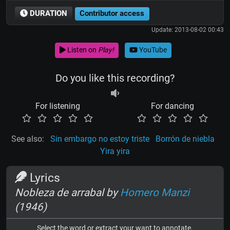
DURATION
Contributor access
Update: 2013-08-02 00:43
Listen on
Play!
YouTube
Do you like this recording?
For listening
For dancing
See also:
Sin embargo no estoy triste
Borrón de niebla
Yira yira
Lyrics
Nobleza de arrabal by
Homero Manzi
(1946)
Select the word or extract your want to annotate.