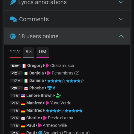
Lyrics annotations
Comments
18 users online
AG
DM
Gregory
Charamusca
Now
Daniela
Penumbras (2)
-12 m
Daniela
-17 m
Phoebe
6
-29 m
Lenore Brown
-1 h
Manfred
Yuyo Verde
-1 h
Manfred
-1 h
Charlie
Desde el alma
-1 h
Paul
Armenonville
-1 h
Paul
Shusheta (El aristócrata)
-2 h