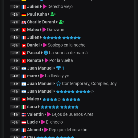
Julien
Derecho viejo
-2 h
Paul Kuhn
-2 h
Charlie Durant
-2 h
Malex
Danzarín
-2 h
Julien
-3 h
Daniel
Sosiego en la noche
-3 h
Pascal
La sonrisa de mamá
-3 h
Renata
Por la vuelta
-4 h
Juan Manuel
1
-4 h
marc
La lluvia y yo
-4 h
Juan Manuel
Contemporary, Complex, Joy
-4 h
Juan Manuel
-4 h
Malex
-4 h
ilaria
-5 h
Valentin
Lejos de Buenos Aires
-5 h
Lucie
El choclo
-5 h
Ahmed
Repique del corazón
-6 h
CG
-6 h