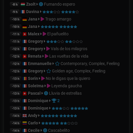
Zsolt
Fumando espero
-8 h
Davina
-9 h
Jana
Trago amargo
-10 h
Jana
-10 h
Malex
El pañuelito
-11 h
Gregory
-11 h
Gregory
Vals de los milagros
-12 h
Renata
Las vueltas de la vida
-12 h
Emmanuelle
Contemporary, Complex, Feeling
-12 h
Gregory
Golden age, Complex, Feeling
-12 h
Sorin
No le digas que la quiero
-13 h
Soleïma
Leyenda gaucha
-13 h
Pascal
Lluvia de estrellas
-13 h
Dominique
2
-13 h
Dominique
-13 h
Andy
-14 h
Carlo
-14 h
Cecile
Cascabelito
-14 h