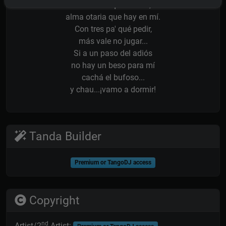
Plantate aquí nomás,
alma otaria que hay en mí.
Con tres pa' qué pedir,
más vale no jugar...
Si a un paso del adiós
no hay un beso para mí
cachá el bufoso...
y chau...¡vamo a dormir!
Tanda Builder
Premium or TangoDJ access
Copyright
nd
Artist/2
Artist: