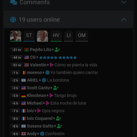
Comments
19 users online
ST
HV
LI
OM
Pepito Lito
-21 m
CG
-44 m
Valentin
Cómo se pianta la vida
-51 m
moreno
Yo también quiero cantar
-1 h
ARIEL
La bordona
-2 h
Scott Cantu
-3 h
Khochnav
Tango brujo
-5 h
Michael
Esta noche de luna
-6 h
loic
Ojos negros
-7 h
loic Coquerel
-8 h
Susana Gatto
-8 h
Andy
Confesión
-8 h