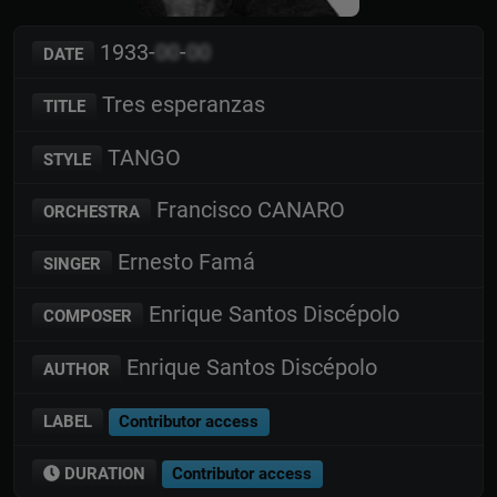
1933-
00
-
00
DATE
Tres esperanzas
TITLE
TANGO
STYLE
Francisco CANARO
ORCHESTRA
Ernesto Famá
SINGER
Enrique Santos Discépolo
COMPOSER
Enrique Santos Discépolo
AUTHOR
LABEL
Contributor access
DURATION
Contributor access