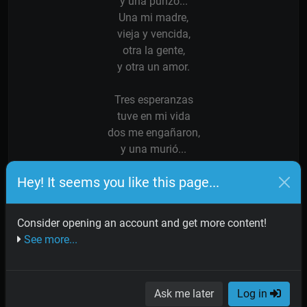
y una punzó...
Una mi madre,
vieja y vencida,
otra la gente,
y otra un amor.
Tres esperanzas
tuve en mi vida
dos me engañaron,
y una murió...
Hey! It seems you like this page...
No tengo ni rencor,
ni veneno, ni maldad
Son ganas de olvidar,
Consider opening an account and get more content!
¡terror al porvenir!
See more...
Me he vuelto pa' mirar
y el pasao me ha hecho reír...
¡Las cosas que he soñao,
Ask me later
Log in
me cache en dié, qué gil!