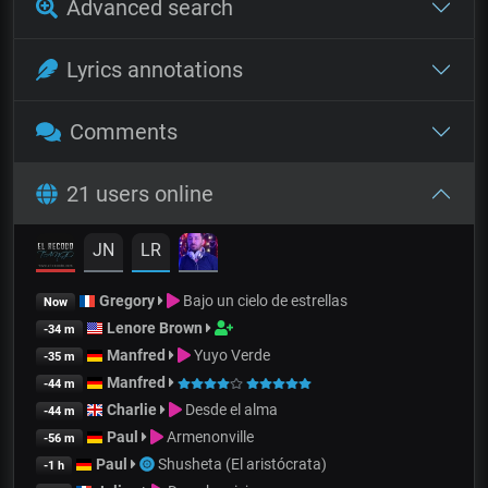
Advanced search
Lyrics annotations
Comments
21 users online
JN
LR
Gregory
Bajo un cielo de estrellas
Now
Lenore Brown
-34 m
Manfred
Yuyo Verde
-35 m
Manfred
-44 m
Charlie
Desde el alma
-44 m
Paul
Armenonville
-56 m
Paul
Shusheta (El aristócrata)
-1 h