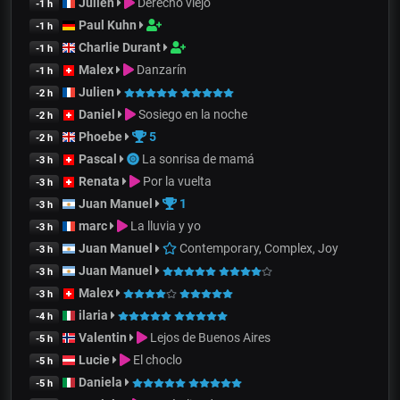
Julien
Derecho viejo
-1 h
Paul Kuhn
-1 h
Charlie Durant
-1 h
Malex
Danzarín
-1 h
Julien
-2 h
Daniel
Sosiego en la noche
-2 h
Phoebe
5
-2 h
Pascal
La sonrisa de mamá
-3 h
Renata
Por la vuelta
-3 h
Juan Manuel
1
-3 h
marc
La lluvia y yo
-3 h
Juan Manuel
Contemporary, Complex, Joy
-3 h
Juan Manuel
-3 h
Malex
-3 h
ilaria
-4 h
Valentin
Lejos de Buenos Aires
-5 h
Lucie
El choclo
-5 h
Daniela
-5 h