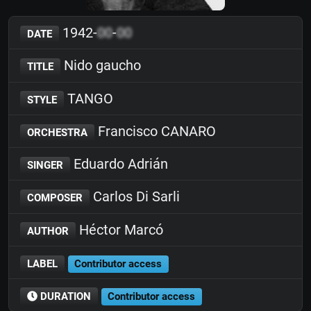
1942-
00
-
00
DATE
Nido gaucho
TITLE
TANGO
STYLE
Francisco CANARO
ORCHESTRA
Eduardo Adrián
SINGER
Carlos Di Sarli
COMPOSER
Héctor Marcó
AUTHOR
LABEL
Contributor access
DURATION
Contributor access