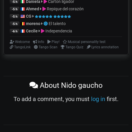
Daniela
Cartón ligador
-5 h
Ahmed
Repique del corazón
-5 h
CG
-5 h
moreno
El talento
-5 h
Cecile
Independencia
-6 h
Welcome
Info
Play!
Musical personality test
TangoLink
Tango Scan
Tango Quiz
Lyrics annotation
About Nido gaucho
To add a comment, you must
log in
first.