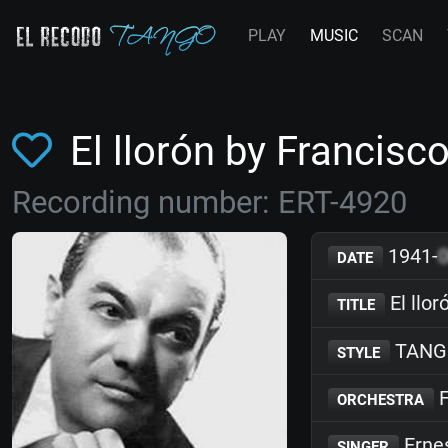
PLAY
MUSIC
SCAN
El llorón by Francis
Recording number: ERT-4920
1941-
DATE
El llor
TITLE
TANG
STYLE
F
ORCHESTRA
Erne
SINGER