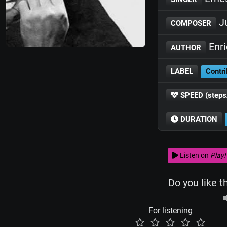
Ju
COMPOSER
Enr
AUTHOR
LABEL
Contri
SPEED (steps
DURATION
Listen on
Play!
Do you like t
For listening