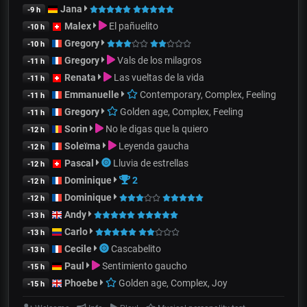
Jana
-9 h
Malex
El pañuelito
-10 h
Gregory
-10 h
Gregory
Vals de los milagros
-11 h
Renata
Las vueltas de la vida
-11 h
Emmanuelle
Contemporary, Complex, Feeling
-11 h
Gregory
Golden age, Complex, Feeling
-11 h
Sorin
No le digas que la quiero
-12 h
Soleïma
Leyenda gaucha
-12 h
Pascal
Lluvia de estrellas
-12 h
Dominique
2
-12 h
Dominique
-12 h
Andy
-13 h
Carlo
-13 h
Cecile
Cascabelito
-13 h
Paul
Sentimiento gaucho
-15 h
Phoebe
Golden age, Complex, Joy
-15 h