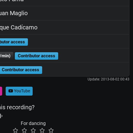
an Maglio
ique Cadícamo
butor access
/min)
Contributor access
Contributor access
Update: 2013-08-02 00:43
YouTube
his recording?
For dancing