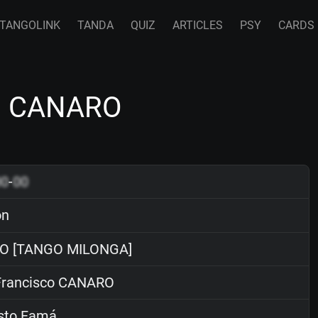
TANGOLINK
TANDA
QUIZ
ARTICLES
PSY
CARDS
co CANARO
00
-
00
ón
O [TANGO MILONGA]
rancisco CANARO
sto Famá