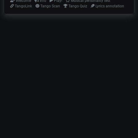
Welcome
Info
Play!
Musical personality test
TangoLink
Tango Scan
Tango Quiz
Lyrics annotation