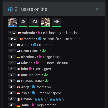
21 users online
CG
BM
MP
Valentin
En la buena y en la mala
Now
moreno
Yo también quiero cantar
-11 m
ARIEL
La bordona
-1 h
Scott Cantu
-3 h
Khochnav
Tango brujo
-4 h
Michael
Esta noche de luna
-5 h
loic
Ojos negros
-6 h
loic Coquerel
-7 h
Susana Gatto
-7 h
Andy
Confesión
-7 h
Zsolt
Fumando espero
-7 h
Davina
-8 h
Jana
Trago amargo
-9 h