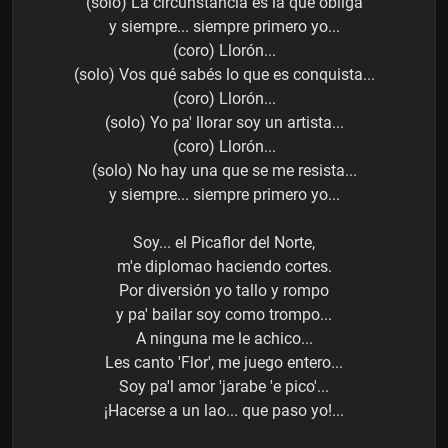
(solo) La circunstancia es la que obliga
y siempre... siempre primero yo...
(coro) Llorón...
(solo) Vos qué sabés lo que es conquista...
(coro) Llorón...
(solo) Yo pa' llorar soy un artista...
(coro) Llorón...
(solo) No hay una que se me resista...
y siempre... siempre primero yo...
Soy... el Picaflor del Norte,
m'e diplomao haciendo cortes.
Por diversión yo tallo y rompo
y pa' bailar soy como trompo...
A ninguna me le achico...
Les canto 'Flor', me juego entero...
Soy pa'l amor 'jarabe 'e pico'...
¡Hacerse a un lao... que paso yo!...