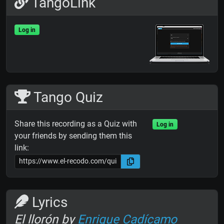
TangoLink
Log in
Tango Quiz
Share this recording as a Quiz with
Log in
your friends by sending them this
link:
Lyrics
El llorón by
Enrique Cadícamo